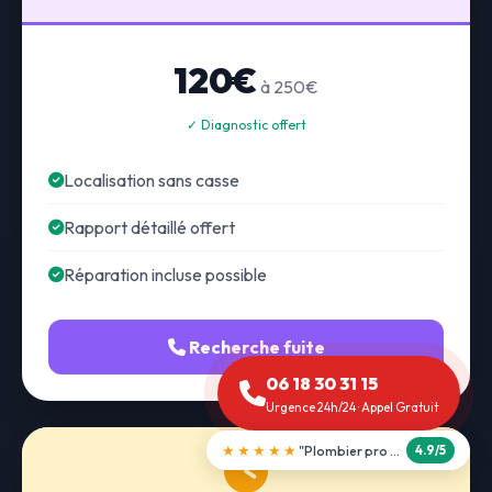
120€
à 250€
✓ Diagnostic offert
Localisation sans casse
Rapport détaillé offert
Réparation incluse possible
Recherche fuite
06 18 30 31 15
Urgence 24h/24 · Appel Gratuit
★★★★★
"Débouchage WC en 30 min"
5.0/5