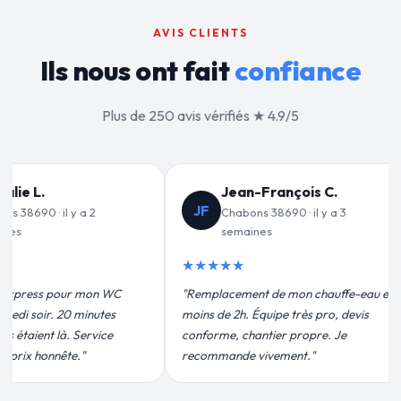
AVIS CLIENTS
Ils nous ont fait
confiance
Plus de 250 avis vérifiés ★ 4.9/5
ançois C.
Valérie D.
VD
8690 · il y a 3
Chabons 38690 · il y a 1 mois
★★★★★
"Un grand merci à Sylvain Plombier
de mon chauffe-eau en
pour leur intervention rapide et
ipe très pro, devis
efficace. Fuite réparée en 30 min, prix
ier propre. Je
plus qu'honnête !"
ement."