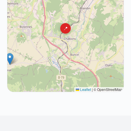
📍
Leaflet
|
© OpenStreetMap