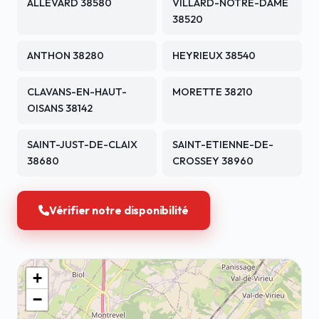
ALLEVARD 38580
VILLARD-NOTRE-DAME
38520
ANTHON 38280
HEYRIEUX 38540
CLAVANS-EN-HAUT-
MORETTE 38210
OISANS 38142
SAINT-JUST-DE-CLAIX
SAINT-ETIENNE-DE-
38680
CROSSEY 38960
Vérifier notre disponibilité
+
−