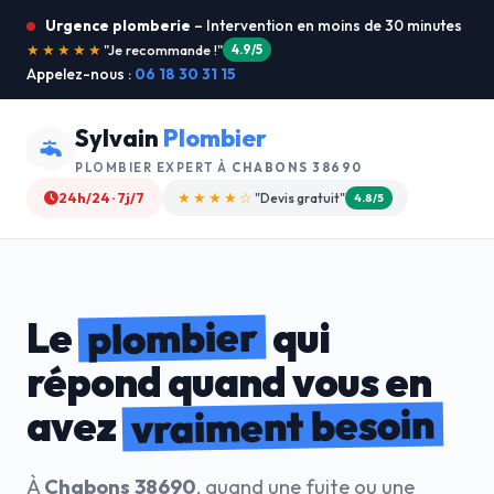
Urgence plomberie
– Intervention en moins de 30 minutes
★★★★★
"Service ultra rapide !"
5.0/5
Appelez-nous :
06 18 30 31 15
Sylvain
Plombier
PLOMBIER EXPERT À
CHABONS 38690
24h/24 · 7j/7
★★★★☆
"Devis gratuit"
4.8/5
plombier
Le
qui
répond quand vous en
vraiment besoin
avez
À
Chabons 38690
, quand une fuite ou une