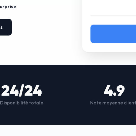
surprise
es
24/24
4.9
Disponibilité totale
Note moyenne clien