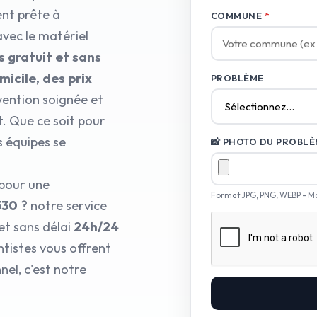
ent prête à
COMMUNE
*
avec le matériel
s gratuit et sans
cile, des prix
PROBLÈME
vention soignée et
t. Que ce soit pour
 équipes se
📸 PHOTO DU PROBLÈM
 pour une
Format JPG, PNG, WEBP - M
530
? notre service
et sans délai
24h/24
ntistes vous offrent
el, c'est notre