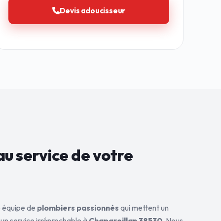
Devis adoucisseur
au service de
votre
ne équipe de
plombiers passionnés
qui mettent un
 un service irréprochable à
Chapareillan 38530
. Nous