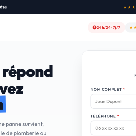
utes
★★★★★
24h/24 · 7j/7
★
 répond
avez
NOM COMPLET
*
n
TÉLÉPHONE
*
ne panne survient,
le de plomberie ou