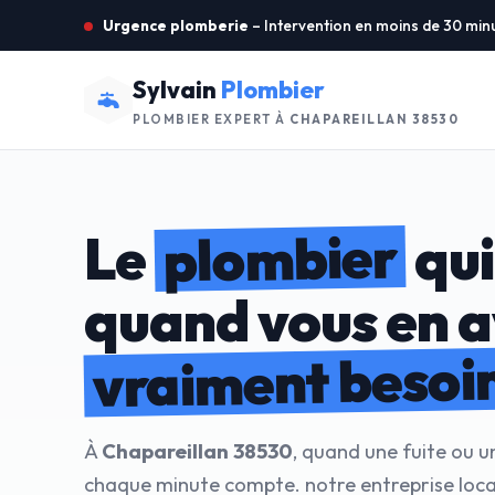
Urgence plomberie
– Intervention en moins de 30 min
Sylvain
Plombier
PLOMBIER EXPERT À
CHAPAREILLAN 38530
plombier
Le
qui
quand vous en 
vraiment besoi
À
Chapareillan 38530
, quand une fuite ou u
chaque minute compte. notre entreprise loca