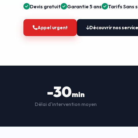
Devis gratuit
Garantie 5 ans
Tarifs Sans 
Appel urgent
Découvrir nos servic
-30
min
Délai d'intervention moyen