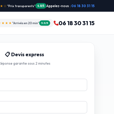
Appelez-nous :
06 18 30 31 15
"Intervention dimanche"
5.0/5
06 18 30 31 15
★★★★
"Arrivés en 20 min"
5.0/5
📋 Devis express
Réponse garantie sous 2 minutes