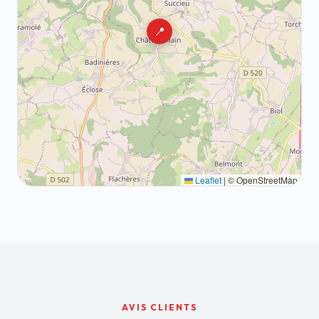
📍
Leaflet
|
© OpenStreetMap
AVIS CLIENTS