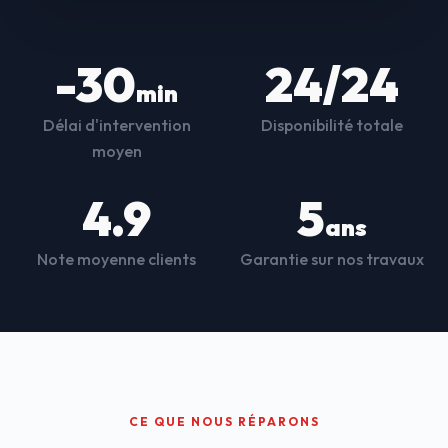
-30
24/24
min
Délai d'intervention
Disponibilité totale
moyen
4.9
5
ans
Note moyenne clients
Garantie sur nos travaux
CE QUE NOUS RÉPARONS