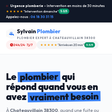
Urgence plomberie
– Intervention en moins de 30 minutes
★★★★★
"Je recommande !"
4.9/5
Appelez-nous :
06 18 30 31 15
Sylvain
Plombier
PLOMBIER EXPERT À
CHATEAUVILLAIN 38300
24h/24 · 7j/7
★★★★☆
"Devis gratuit"
4.8/5
plombier
Le
qui
répond quand vous en
vraiment besoin
avez
À
Chateauvillain 38300
, quand une fuite ou