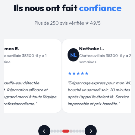
Ils nous ont fait
confiance
Plus de 250 avis vérifiés ★ 4.9/5
lie L.
Jean-François C.
JF
villain 38300 · il y a 2
Chateauvillain 38300 · il y a 3
es
semaines
★★★★★
express pour mon WC
"Remplacement de mon chauffe-eau en
edi soir. 20 minutes
moins de 2h. Équipe très pro, devis
ls étaient là. Service
conforme, chantier propre. Je
 prix honnête."
recommande vivement."