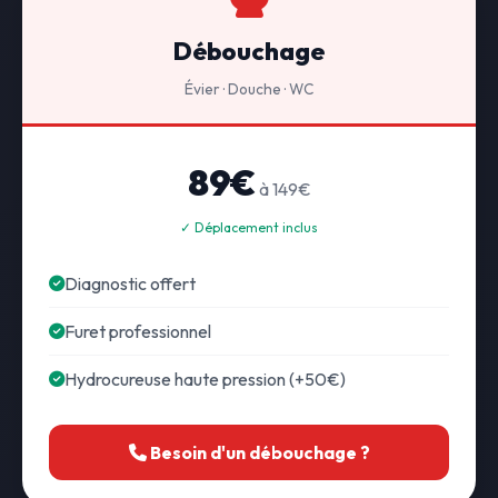
Débouchage
Évier · Douche · WC
89€
à 149€
✓ Déplacement inclus
Diagnostic offert
Furet professionnel
Hydrocureuse haute pression (+50€)
Besoin d'un débouchage ?