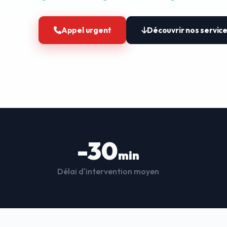
Appel urgent
Découvrir nos servic
-30
min
Délai d'intervention moyen