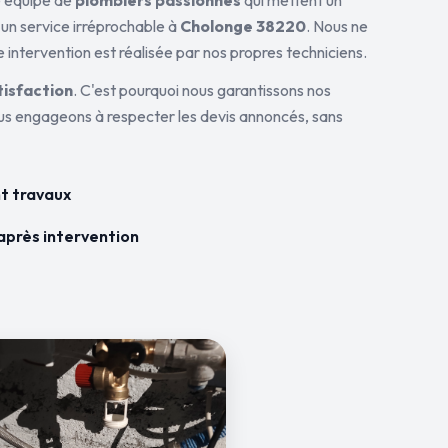
ne équipe de
plombiers passionnés
qui mettent un
 un service irréprochable à
Cholonge 38220
. Nous ne
 intervention est réalisée par nos propres techniciens.
tisfaction
. C'est pourquoi nous garantissons nos
ous engageons à respecter les devis annoncés, sans
t travaux
après intervention