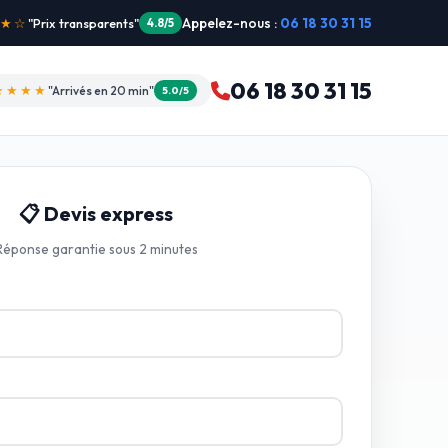
Appelez-nous :
06 18 30 31 15
"Intervention dimanche"
5.0/5
06 18 30 31 15
★★★★
"Arrivés en 20 min"
5.0/5
📋 Devis express
Réponse garantie sous 2 minutes