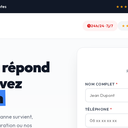
utes
★★★★★
24h/24 · 7j/7
★
 répond
avez
NOM COMPLET
*
n
TÉLÉPHONE
*
panne survient,
ration ou nos