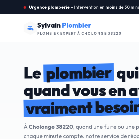
Urgence plomberie
– Intervention en moins de 30 min
Sylvain
Plombier
PLOMBIER EXPERT À
CHOLONGE 38220
plombier
Le
qui
quand vous en 
vraiment besoi
À
Cholonge 38220
, quand une fuite ou une 
chaque minute compte. notre service de répa