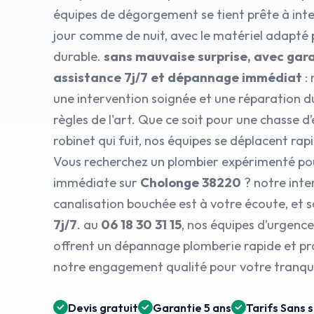
équipes de dégorgement se tient prête à inte
jour comme de nuit, avec le matériel adapté
durable.
sans mauvaise surprise, avec gara
assistance 7j/7 et dépannage immédiat
: 
une intervention soignée et une réparation d
règles de l'art. Que ce soit pour une chasse 
robinet qui fuit, nos équipes se déplacent ra
Vous recherchez un plombier expérimenté po
immédiate sur
Cholonge 38220
? notre inte
canalisation bouchée est à votre écoute, et s
7j/7
. au
06 18 30 31 15
, nos équipes d’urgenc
offrent un dépannage plomberie rapide et pro
notre engagement qualité pour votre tranquil
Devis gratuit
Garantie 5 ans
Tarifs Sans 