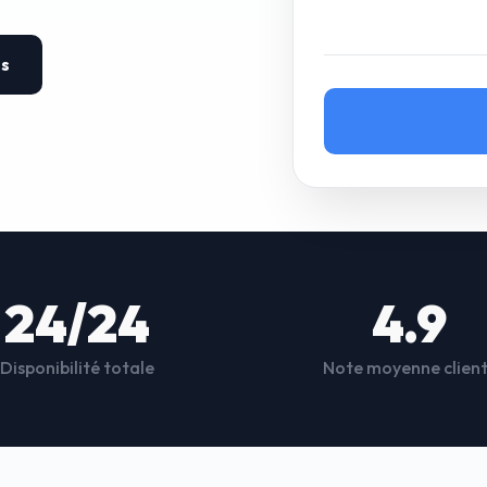
es
24/24
4.9
Disponibilité totale
Note moyenne clien