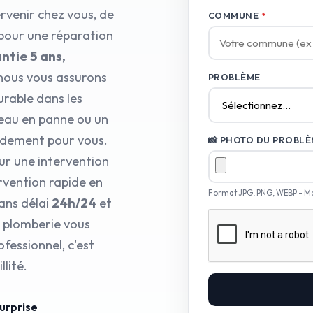
rvenir chez vous, de
COMMUNE
*
 pour une réparation
ntie 5 ans,
nous vous assurons
PROBLÈME
urable dans les
d’eau en panne ou un
pidement pour vous.
📸 PHOTO DU PROBLÈM
ur une intervention
rvention rapide en
Format JPG, PNG, WEBP - M
ans délai
24h/24
et
e plomberie vous
fessionnel, c'est
lité.
surprise