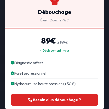
Débouchage
Évier · Douche · WC
89€
à 149€
✓ Déplacement inclus
Diagnostic offert
Furet professionnel
Hydrocureuse haute pression (+50€)
Besoin d'un débouchage ?