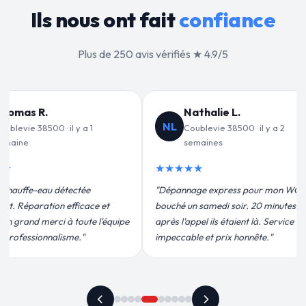
Ils nous ont fait
confiance
Plus de 250 avis vérifiés ★ 4.9/5
alie L.
Jean-François C.
JF
vie 38500 · il y a 2
Coublevie 38500 · il y a 3
ines
semaines
★★★★★
 express pour mon WC
"Remplacement de mon chauffe-eau en
medi soir. 20 minutes
moins de 2h. Équipe très pro, devis
ils étaient là. Service
conforme, chantier propre. Je
t prix honnête."
recommande vivement."