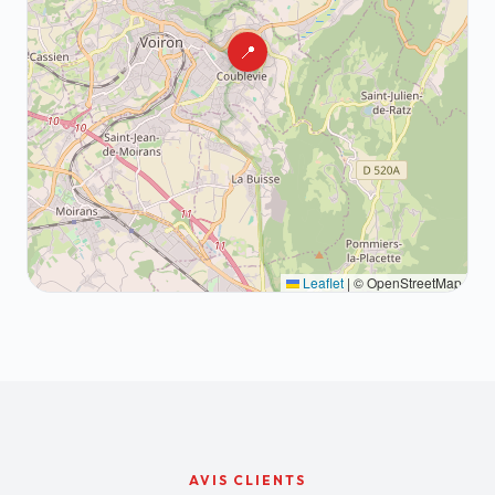
📍
Leaflet
|
© OpenStreetMap
AVIS CLIENTS