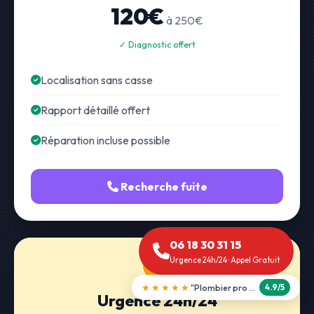
120€
à 250€
✓ Diagnostic offert
Localisation sans casse
Rapport détaillé offert
Réparation incluse possible
Recherche fuite
06 18 30 31 15
Urgence 24h/24 · Appel Gratuit
★★★★★
"Débouchage WC en 30 min"
5.0/5
Urgence 24h/24