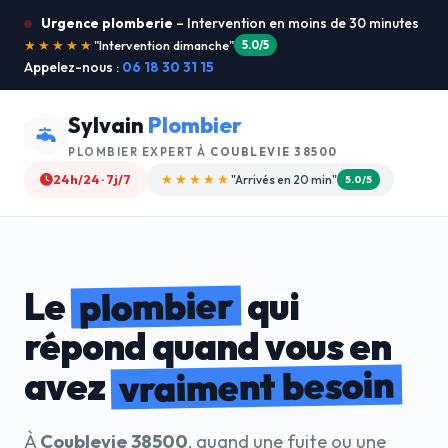
Urgence plomberie
– Intervention en moins de 30 minutes
★★★★★
"Je recommande !"
4.9/5
Appelez-nous :
06 18 30 31 15
Sylvain
Plombier
PLOMBIER EXPERT À
COUBLEVIE 38500
24h/24 · 7j/7
★★★★☆
"Devis gratuit"
4.8/5
plombier
Le
qui
répond quand vous en
vraiment besoin
avez
À
Coublevie 38500
, quand une fuite ou une