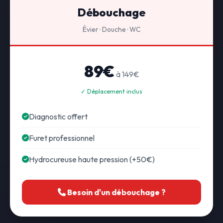
Débouchage
Évier · Douche · WC
89€
à 149€
✓ Déplacement inclus
Diagnostic offert
Furet professionnel
Hydrocureuse haute pression (+50€)
Besoin d'un débouchage ?