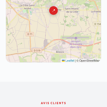
📍
Leaflet
|
© OpenStreetMap
AVIS CLIENTS