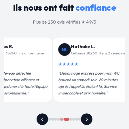
Ils nous ont fait
confiance
Plus de 250 avis vérifiés ★ 4.9/5
alie L.
Jean-François C.
JF
nay 38260 · il y a 2 semaines
Gillonay 38260 · il y a 3 semaines
★★★★★
 express pour mon WC
"Remplacement de mon chauffe-eau en
medi soir. 20 minutes
moins de 2h. Équipe très pro, devis
ils étaient là. Service
conforme, chantier propre. Je
t prix honnête."
recommande vivement."