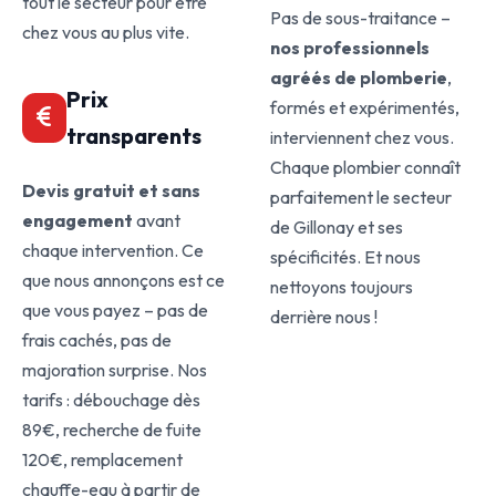
tout le secteur pour être
Pas de sous-traitance –
chez vous au plus vite.
nos professionnels
agréés de plomberie
,
Prix
formés et expérimentés,
transparents
interviennent chez vous.
Chaque plombier connaît
Devis gratuit et sans
parfaitement le secteur
engagement
avant
de Gillonay et ses
chaque intervention. Ce
spécificités. Et nous
que nous annonçons est ce
nettoyons toujours
que vous payez – pas de
derrière nous !
frais cachés, pas de
majoration surprise. Nos
tarifs : débouchage dès
89€, recherche de fuite
120€, remplacement
chauffe-eau à partir de