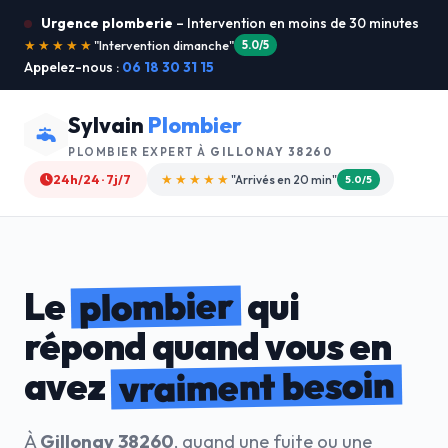
Urgence plomberie
– Intervention en moins de 30 minutes
★★★★★
"Je recommande !"
4.9/5
Appelez-nous :
06 18 30 31 15
Sylvain
Plombier
PLOMBIER EXPERT À
GILLONAY 38260
24h/24 · 7j/7
★★★★☆
"Devis gratuit"
4.8/5
plombier
Le
qui
répond quand vous en
vraiment besoin
avez
À
Gillonay 38260
, quand une fuite ou une