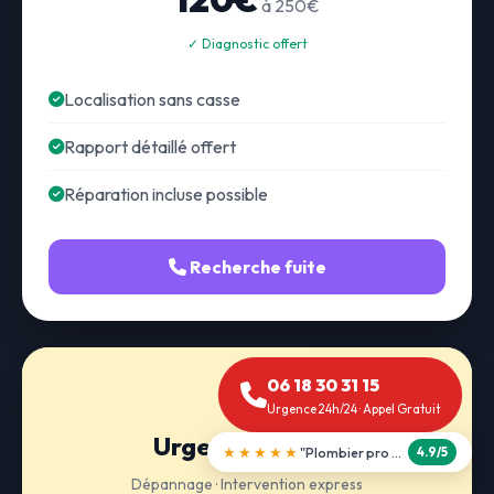
à 250€
✓ Diagnostic offert
Localisation sans casse
Rapport détaillé offert
Réparation incluse possible
Recherche fuite
06 18 30 31 15
Urgence 24h/24 · Appel Gratuit
Urgence 24h/24
★★★★★
"Débouchage WC en 30 min"
5.0/5
Dépannage · Intervention express