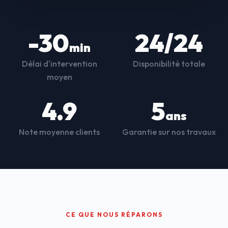
-30
24/24
min
Délai d'intervention
Disponibilité totale
moyen
4.9
5
ans
Note moyenne clients
Garantie sur nos travaux
CE QUE NOUS RÉPARONS