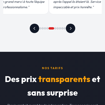
ils étaient là. Service
conforme, chantier propre. Je
t prix honnête."
recommande vivement."
NOS TARIFS
Des prix
transparents
et
sans surprise