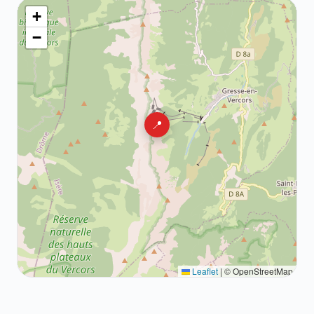
+
−
📍
Leaflet
|
© OpenStreetMap