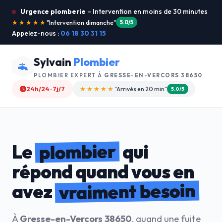
Urgence plomberie
– Intervention en moins de 30 minutes
★★★★★
"Je recommande !"
4.9/5
Appelez-nous :
06 18 30 31 15
Sylvain
Plombier
PLOMBIER EXPERT À
GRESSE-EN-VERCORS 38650
24h/24 · 7j/7
★★★★☆
"Devis gratuit"
4.8/5
plombier
Le
qui
répond quand vous en
vraiment besoin
avez
À
Gresse-en-Vercors 38650
, quand une fuite