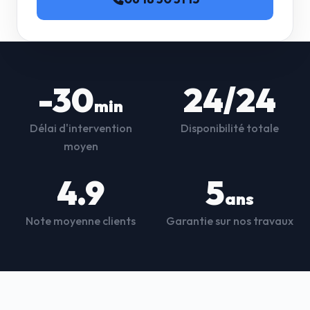
-30
24/24
min
Délai d'intervention
Disponibilité totale
moyen
4.9
5
ans
Note moyenne clients
Garantie sur nos travaux