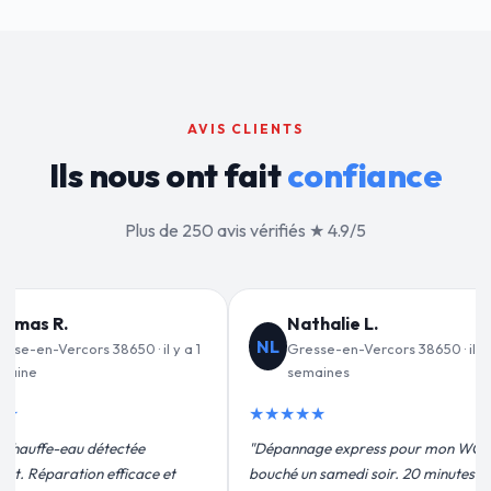
AVIS CLIENTS
Ils nous ont fait
confiance
Plus de 250 avis vérifiés ★ 4.9/5
lie L.
Jean-François C.
JF
en-Vercors 38650 · il y a 2
Gresse-en-Vercors 38650 · il y a 3
nes
semaines
★★★★★
 express pour mon WC
"Remplacement de mon chauffe-eau en
medi soir. 20 minutes
moins de 2h. Équipe très pro, devis