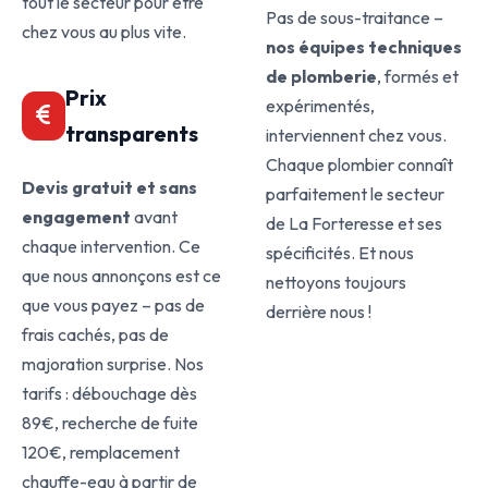
tout le secteur pour être
Pas de sous-traitance –
chez vous au plus vite.
nos équipes techniques
de plomberie
, formés et
Prix
expérimentés,
transparents
interviennent chez vous.
Chaque plombier connaît
Devis gratuit et sans
parfaitement le secteur
engagement
avant
de La Forteresse et ses
chaque intervention. Ce
spécificités. Et nous
que nous annonçons est ce
nettoyons toujours
que vous payez – pas de
derrière nous !
frais cachés, pas de
majoration surprise. Nos
tarifs : débouchage dès
89€, recherche de fuite
120€, remplacement
chauffe-eau à partir de