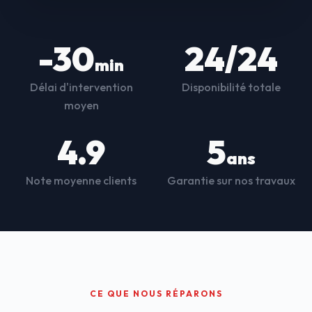
-30
24/24
min
Délai d'intervention
Disponibilité totale
moyen
4.9
5
ans
Note moyenne clients
Garantie sur nos travaux
CE QUE NOUS RÉPARONS