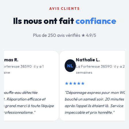
AVIS CLIENTS
Ils nous ont fait
confiance
Plus de 250 avis vérifiés ★ 4.9/5
lie L.
Jean-François C.
JF
eresse 38590 · il y a 2
La Forteresse 38590 · il y a 3
es
semaines
★★★★★
express pour mon WC
"Remplacement de mon chauffe-eau en
edi soir. 20 minutes
moins de 2h. Équipe très pro, devis
ls étaient là. Service
conforme, chantier propre. Je
 prix honnête."
recommande vivement."