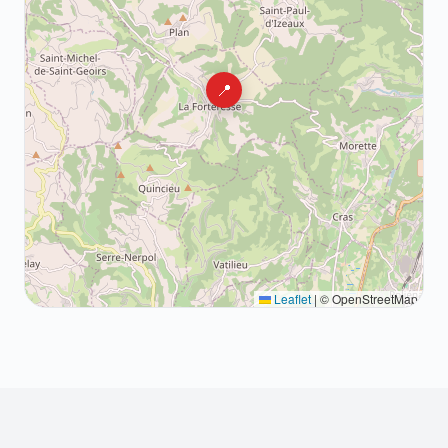
📍
Leaflet
|
© OpenStreetMap