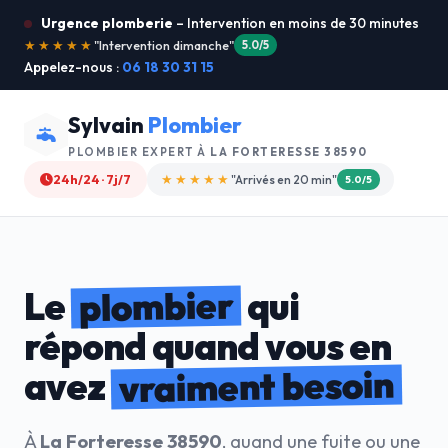
Urgence plomberie
– Intervention en moins de 30 minutes
★★★★★
"Je recommande !"
4.9/5
Appelez-nous :
06 18 30 31 15
Sylvain
Plombier
PLOMBIER EXPERT À
LA FORTERESSE 38590
24h/24 · 7j/7
★★★★☆
"Devis gratuit"
4.8/5
plombier
Le
qui
répond quand vous en
vraiment besoin
avez
À
La Forteresse 38590
, quand une fuite ou une