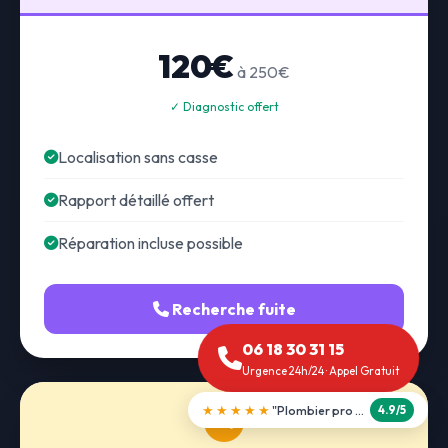
120€
à 250€
✓ Diagnostic offert
Localisation sans casse
Rapport détaillé offert
Réparation incluse possible
Recherche fuite
06 18 30 31 15
Urgence 24h/24 · Appel Gratuit
★★★★★
"Débouchage WC en 30 min"
5.0/5