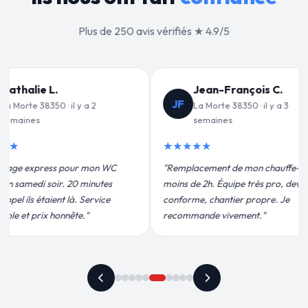
Plus de 250 avis vérifiés ★ 4.9/5
ançois C.
Valérie D.
VD
8350 · il y a 3
La Morte 38350 · il y a 1 mois
★★★★★
"Un grand merci à Sylvain Plombier
de mon chauffe-eau en
pour leur intervention rapide et
ipe très pro, devis
efficace. Fuite réparée en 30 min, prix
ier propre. Je
plus qu'honnête !"
ement."