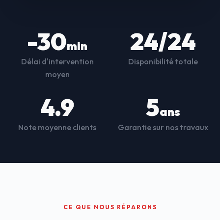
-30
24/24
min
Délai d'intervention
Disponibilité totale
moyen
4.9
5
ans
Note moyenne clients
Garantie sur nos travaux
CE QUE NOUS RÉPARONS