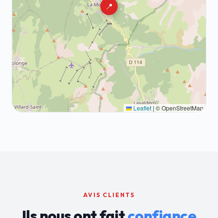
📍
Leaflet
|
© OpenStreetMap
AVIS CLIENTS
Ils nous ont fait
confiance