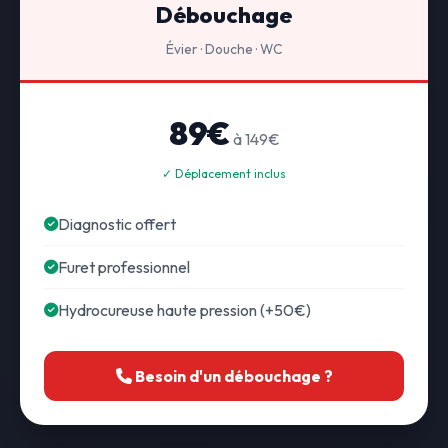
Débouchage
Évier · Douche · WC
89€
à 149€
✓ Déplacement inclus
Diagnostic offert
Furet professionnel
Hydrocureuse haute pression (+50€)
Besoin d'un débouchage ?