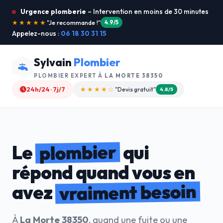
Urgence plomberie
– Intervention en moins de 30 minutes
★★★★★
"Service ultra rapide !"
5.0/5
Appelez-nous :
06 18 30 31 15
Sylvain
Plombier
PLOMBIER EXPERT À
LA MORTE 38350
24h/24 · 7j/7
★★★★☆
"Devis gratuit"
4.8/5
plombier
Le
qui
répond quand vous en
vraiment besoin
avez
À
La Morte 38350
, quand une fuite ou une