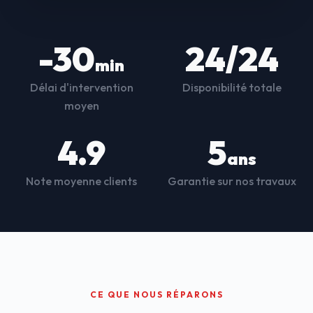
-30
24/24
min
Délai d'intervention
Disponibilité totale
moyen
4.9
5
ans
Note moyenne clients
Garantie sur nos travaux
CE QUE NOUS RÉPARONS