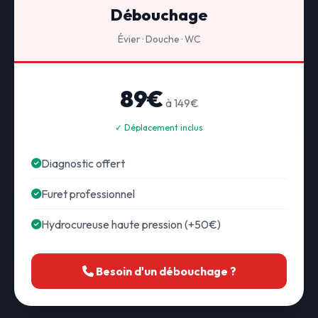
Débouchage
Évier · Douche · WC
89€
à 149€
✓ Déplacement inclus
Diagnostic offert
Furet professionnel
Hydrocureuse haute pression (+50€)
Besoin d'un débouchage ?