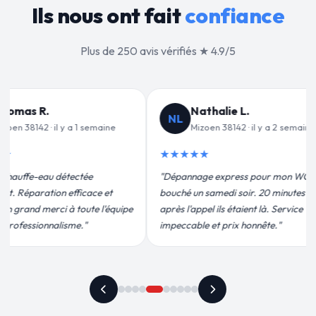
Ils nous ont fait
confiance
Plus de 250 avis vérifiés ★ 4.9/5
e L.
Jean-François C.
JF
42 · il y a 2 semaines
Mizoen 38142 · il y a 3 semaines
★★★★★
ress pour mon WC
"Remplacement de mon chauffe-eau en
 soir. 20 minutes
moins de 2h. Équipe très pro, devis
étaient là. Service
conforme, chantier propre. Je
ix honnête."
recommande vivement."