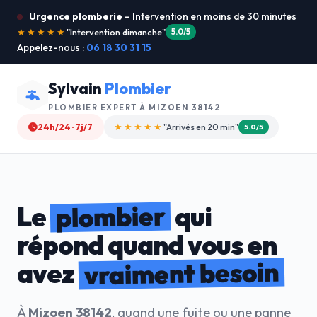
Urgence plomberie
– Intervention en moins de 30 minutes
★★★★★
"Je recommande !"
4.9/5
Appelez-nous :
06 18 30 31 15
Sylvain
Plombier
PLOMBIER EXPERT À
MIZOEN 38142
24h/24 · 7j/7
★★★★☆
"Devis gratuit"
4.8/5
plombier
Le
qui
répond quand vous en
vraiment besoin
avez
À
Mizoen 38142
, quand une fuite ou une panne