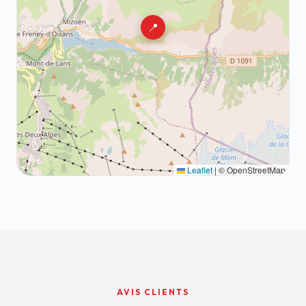
📍
Leaflet
|
© OpenStreetMap
AVIS CLIENTS