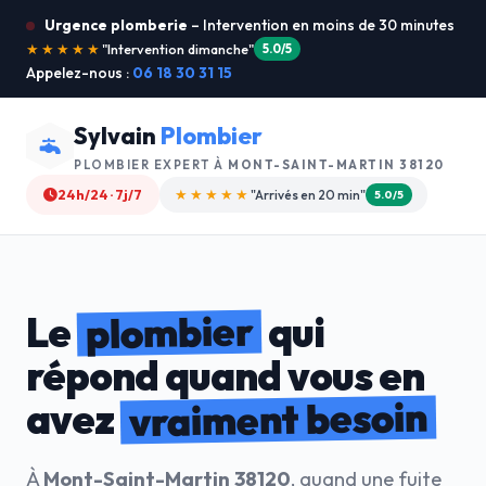
Urgence plomberie
– Intervention en moins de 30 minutes
★★★★★
"Je recommande !"
4.9/5
Appelez-nous :
06 18 30 31 15
Sylvain
Plombier
PLOMBIER EXPERT À
MONT-SAINT-MARTIN 38120
24h/24 · 7j/7
★★★★☆
"Devis gratuit"
4.8/5
plombier
Le
qui
répond quand vous en
vraiment besoin
avez
À
Mont-Saint-Martin 38120
, quand une fuite