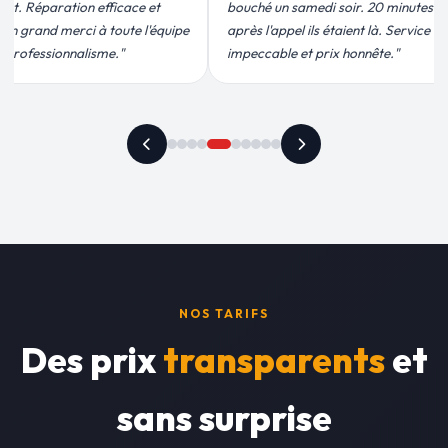
soir. 20 minutes
moins de 2h. Équipe très pro, devis
aient là. Service
conforme, chantier propre. Je
 honnête."
recommande vivement."
NOS TARIFS
Des prix
transparents
et
sans surprise