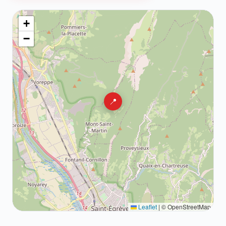
+
−
📍
Leaflet
|
© OpenStreetMap