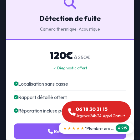
Détection de fuite
Caméra thermique · Acoustique
120€
à 250€
✓ Diagnostic offert
Localisation sans casse
Rapport détaillé offert
06 18 30 31 15
Réparation incluse possible
Urgence 24h/24 · Appel Gratuit
★★★★★
"Débouchage WC en 30 min"
5.0/5
Recherche fuite