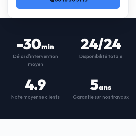
-30
24/24
min
Délai d'intervention
Disponibilité totale
moyen
4.9
5
ans
Note moyenne clients
Garantie sur nos travaux