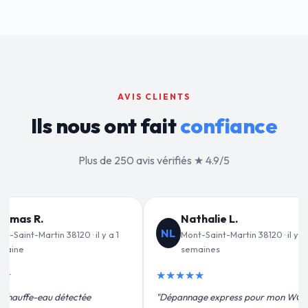
AVIS CLIENTS
Ils nous ont fait
confiance
Plus de 250 avis vérifiés ★ 4.9/5
L.
Jean-François C.
JF
rtin 38120 · il y a 2
Mont-Saint-Martin 38120 · il y a 3
semaines
★★★★★
ess pour mon WC
"Remplacement de mon chauffe-eau en