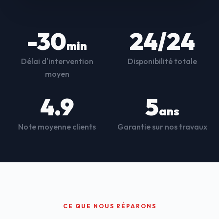
-30
24/24
min
Délai d'intervention
Disponibilité totale
moyen
4.9
5
ans
Note moyenne clients
Garantie sur nos travaux
CE QUE NOUS RÉPARONS