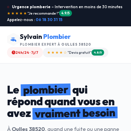
Urgence plomberie
– Intervention en moins de 30 minutes
★★★★★
"Service ultra rapide !"
5.0/5
Appelez-nous :
06 18 30 31 15
Sylvain
Plombier
PLOMBIER EXPERT À
OULLES 38520
24h/24 · 7j/7
★★★★★
"Service dimanche"
5.0/5
plombier
Le
qui
répond quand vous en
vraiment besoin
avez
À
Oulles 38520
, quand une fuite ou une panne