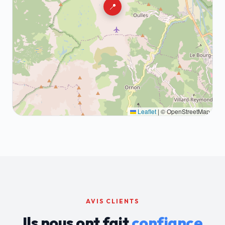
📍
Leaflet
|
© OpenStreetMap
AVIS CLIENTS
Ils nous ont fait
confiance