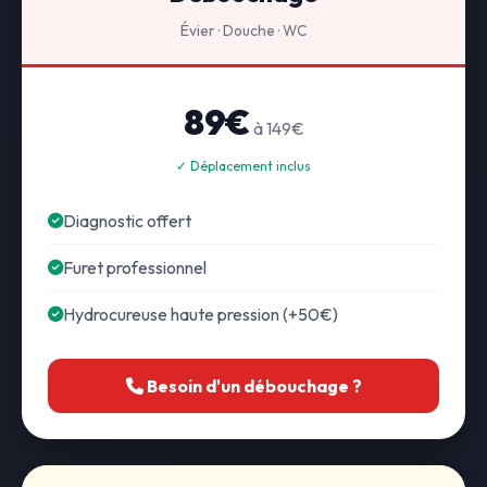
Évier · Douche · WC
89€
à 149€
✓ Déplacement inclus
Diagnostic offert
Furet professionnel
Hydrocureuse haute pression (+50€)
Besoin d'un débouchage ?