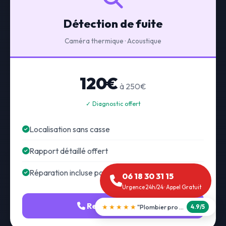
Détection de fuite
Caméra thermique · Acoustique
120€
à 250€
✓ Diagnostic offert
Localisation sans casse
Rapport détaillé offert
Réparation incluse possible
06 18 30 31 15
Urgence 24h/24 · Appel Gratuit
Recherche fuite
★★★★★
"Débouchage WC en 30 min"
5.0/5