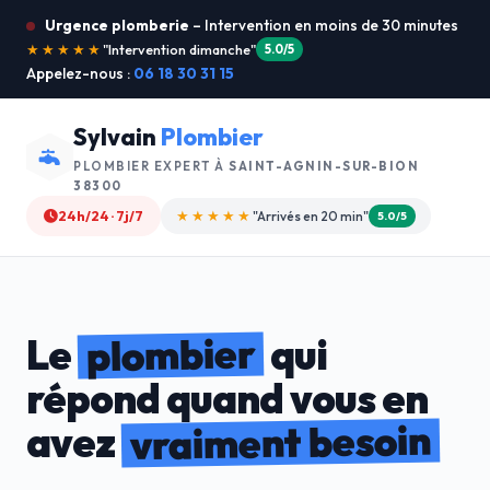
Urgence plomberie
– Intervention en moins de 30 minutes
★★★★★
"Je recommande !"
4.9/5
Appelez-nous :
06 18 30 31 15
Sylvain
Plombier
PLOMBIER EXPERT À
SAINT-AGNIN-SUR-BION
38300
24h/24 · 7j/7
★★★★☆
"Devis gratuit"
4.8/5
plombier
Le
qui
répond quand vous en
vraiment besoin
avez