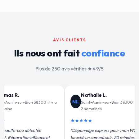
AVIS CLIENTS
Ils nous ont fait
confiance
Plus de 250 avis vérifiés ★ 4.9/5
lie L.
Jean-François C.
JF
gnin-sur-Bion 38300 · il y a
Saint-Agnin-sur-Bion 38300 · il y a
ines
3 semaines
★★★★★
 express pour mon WC
"Remplacement de mon chauffe-eau en
medi soir. 20 minutes
moins de 2h. Équipe très pro, devis