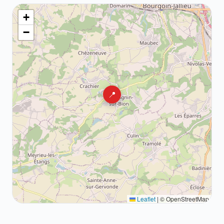
+
−
📍
Leaflet
|
© OpenStreetMap