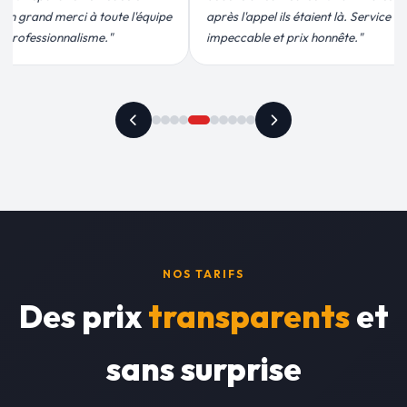
ils étaient là. Service
conforme, chantier propre. Je
t prix honnête."
recommande vivement."
NOS TARIFS
Des prix
transparents
et
sans surprise