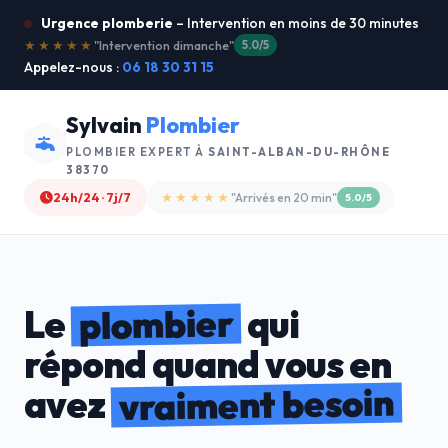
Urgence plomberie
– Intervention en moins de 30 minutes
★★★★★
"Je recommande !"
4.9/5
Appelez-nous :
06 18 30 31 15
Sylvain
Plombier
PLOMBIER EXPERT À
SAINT-ALBAN-DU-RHÔNE
38370
24h/24 · 7j/7
★★★★☆
"Devis gratuit"
4.8/5
plombier
Le
qui
répond quand vous en
vraiment besoin
avez