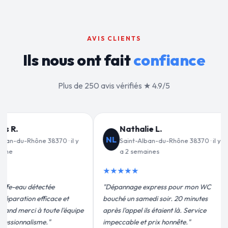
AVIS CLIENTS
Ils nous ont fait
confiance
Plus de 250 avis vérifiés ★ 4.9/5
 L.
Jean-François C.
JF
n-du-Rhône 38370 · il y
Saint-Alban-du-Rhône 38370 · il y
nes
a 3 semaines
★★★★★
press pour mon WC
"Remplacement de mon chauffe-eau en
i soir. 20 minutes
moins de 2h. Équipe très pro, devis
 étaient là. Service
conforme, chantier propre. Je
rix honnête."
recommande vivement."