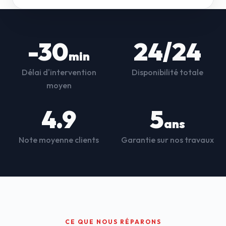
-30
24/24
min
Délai d'intervention
Disponibilité totale
moyen
4.9
5
ans
Note moyenne clients
Garantie sur nos travaux
CE QUE NOUS RÉPARONS