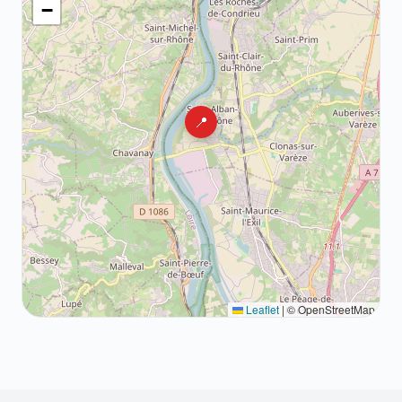
−
📍
Leaflet
|
© OpenStreetMap