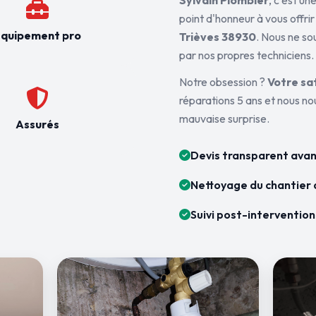
Sylvain Plombier
, c'est u
point d'honneur à vous offrir
quipement pro
Trièves 38930
. Nous ne so
par nos propres techniciens.
Notre obsession ?
Votre sa
réparations 5 ans et nous n
mauvaise surprise.
Assurés
Devis transparent avan
Nettoyage du chantier 
Suivi post-intervention