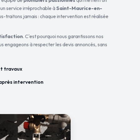
ne équipe de
plombiers passionnés
qui mettent un
 un service irréprochable à
Saint-Maurice-en-
us-traitons jamais : chaque intervention est réalisée
tisfaction
. C'est pourquoi nous garantissons nos
ous engageons à respecter les devis annoncés, sans
t travaux
après intervention