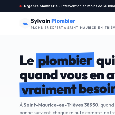
Urgence plomberie
– Intervention en moins de 30 min
Sylvain
Plombier
PLOMBIER EXPERT À
SAINT-MAURICE-EN-TRIÈV
plombier
Le
qui
quand vous en 
vraiment besoi
À
Saint-Maurice-en-Trièves 38930
, quand
panne survient, chaque minute compte. notre