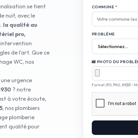
alisation se tient
COMMUNE
*
e nuit, avec le
e.
la qualité au
ériel pro,
PROBLÈME
 intervention
les de l'art. Que ce
chage WC, nos
📸 PHOTO DU PROBLÈM
r une urgence
Format JPG, PNG, WEBP - M
8930
? notre
est à votre écoute,
5
, nos plombiers
age plomberie
ent qualité pour