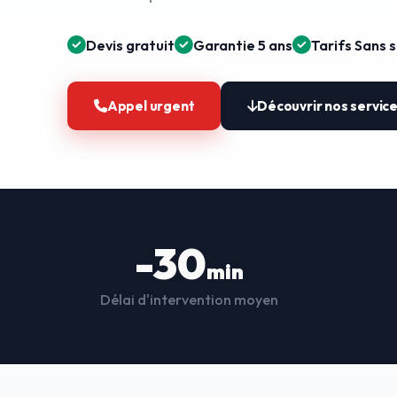
Devis gratuit
Garantie 5 ans
Tarifs Sans 
Appel urgent
Découvrir nos servic
-30
min
Délai d'intervention moyen