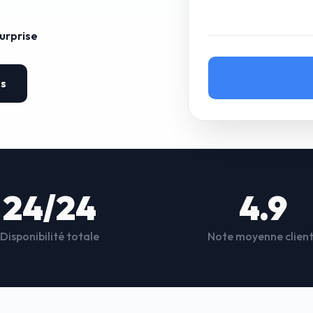
surprise
es
24/24
4.9
Disponibilité totale
Note moyenne clien