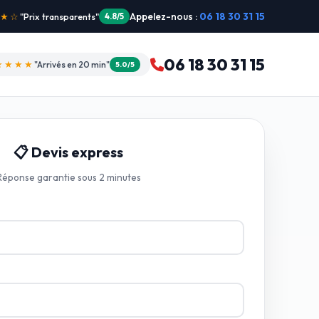
Appelez-nous :
06 18 30 31 15
"Intervention dimanche"
5.0/5
06 18 30 31 15
★★★★
"Arrivés en 20 min"
5.0/5
📋 Devis express
Réponse garantie sous 2 minutes