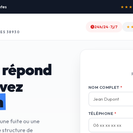
utes
★★★★★
24h/24 · 7j/7
★
ES 38930
 répond
avez
NOM COMPLET
*
n
TÉLÉPHONE
*
 une fuite ou une
 structure de