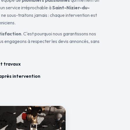
ne équipe de
plombiers passionnés
qui mettent un
 un service irréprochable à
Saint-Nizier-du-
 ne sous-traitons jamais : chaque intervention est
hniciens.
tisfaction
. C'est pourquoi nous garantissons nos
ous engageons à respecter les devis annoncés, sans
t travaux
après intervention