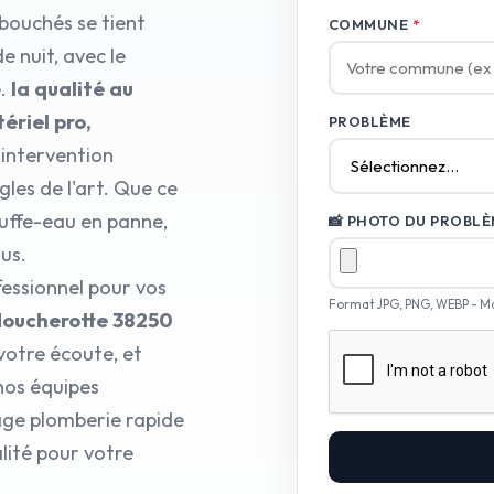
 bouchés se tient
COMMUNE
*
e nuit, avec le
e.
la qualité au
ériel pro,
PROBLÈME
 intervention
les de l'art. Que ce
uffe-eau en panne,
📸 PHOTO DU PROBLÈM
us.
essionnel pour vos
Format JPG, PNG, WEBP - M
Moucherotte 38250
votre écoute, et
 nos équipes
age plomberie rapide
lité pour votre