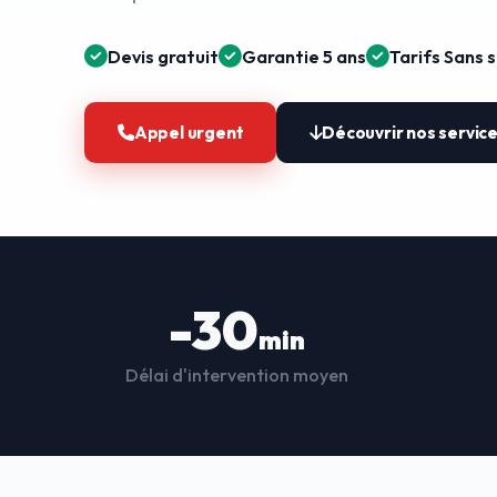
Devis gratuit
Garantie 5 ans
Tarifs Sans 
Appel urgent
Découvrir nos servic
-30
min
Délai d'intervention moyen