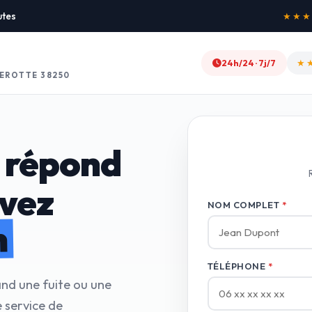
utes
★★★★★
24h/24 · 7j/7
★
EROTTE 38250
 répond
avez
NOM COMPLET
*
n
TÉLÉPHONE
*
and une fuite ou une
 service de