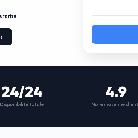
surprise
es
24/24
4.9
Disponibilité totale
Note moyenne clien