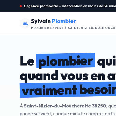
Urgence plomberie
– Intervention en moins de 30 min
Sylvain
Plombier
PLOMBIER EXPERT À
SAINT-NIZIER-DU-MOUCH
plombier
Le
qui
quand vous en 
vraiment besoi
À
Saint-Nizier-du-Moucherotte 38250
, qu
panne survient, chaque minute compte. notre