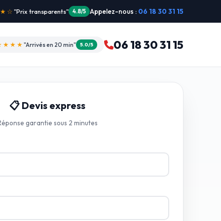
Appelez-nous :
06 18 30 31 15
"Intervention dimanche"
5.0/5
06 18 30 31 15
★★★★
"Arrivés en 20 min"
5.0/5
📋 Devis express
Réponse garantie sous 2 minutes