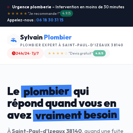
Urgence plomberie
– Intervention en moins de 30 minutes
★★★★★
"Service ultra rapide !"
5.0/5
Appelez-nous :
06 18 30 31 15
Sylvain
Plombier
PLOMBIER EXPERT À
SAINT-PAUL-D'IZEAUX 38140
24h/24 · 7j/7
★★★★☆
"Devis gratuit"
4.8/5
plombier
Le
qui
répond quand vous en
vraiment besoin
avez
À
Saint-Paul-d'Izeaux 38140
, quand une fuite