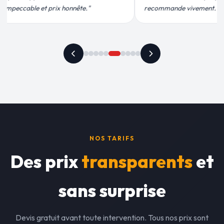
ement."
plus qu'honnête !"
NOS TARIFS
Des prix
transparents
et
sans surprise
Devis gratuit avant toute intervention. Tous nos prix sont