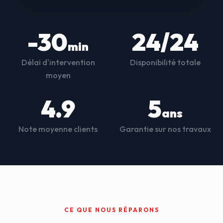
-30
24/24
min
Délai d'intervention
Disponibilité totale
moyen
4.9
5
ans
Note moyenne clients
Garantie sur nos travaux
CE QUE NOUS RÉPARONS