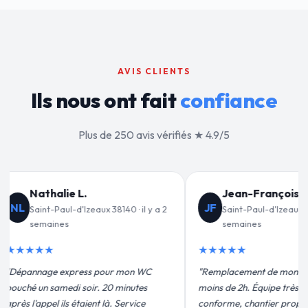
AVIS CLIENTS
Ils nous ont fait
confiance
Plus de 250 avis vérifiés ★ 4.9/5
nçois C.
Valérie D.
VD
d'Izeaux 38140 · il y a 3
Saint-Paul-d'Izeaux 38140 · il y a 1
mois
★★★★★
de mon chauffe-eau en
"Un grand merci à Sylvain Plombier
ipe très pro, devis
pour leur intervention rapide et
ier propre. Je
efficace. Fuite réparée en 30 min, prix