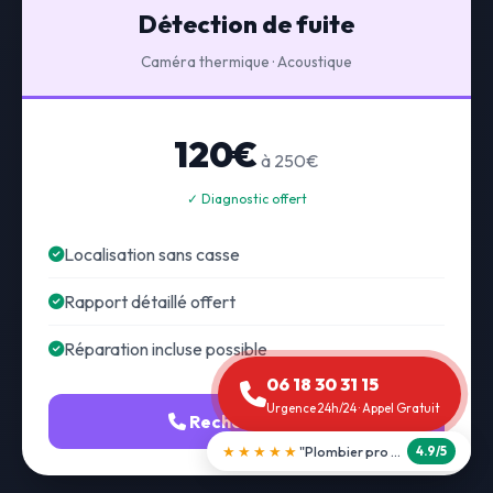
Détection de fuite
Caméra thermique · Acoustique
120€
à 250€
✓ Diagnostic offert
Localisation sans casse
Rapport détaillé offert
Réparation incluse possible
06 18 30 31 15
Urgence 24h/24 · Appel Gratuit
Recherche fuite
★★★★★
"Débouchage WC en 30 min"
5.0/5