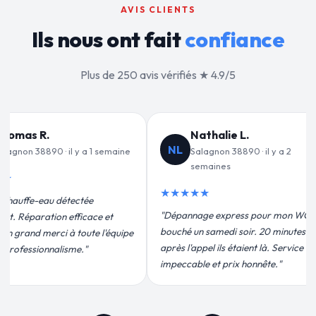
AVIS CLIENTS
Ils nous ont fait
confiance
Plus de 250 avis vérifiés ★ 4.9/5
alie L.
Jean-François C.
JF
non 38890 · il y a 2
Salagnon 38890 · il y a 3
ines
semaines
★★★★★
 express pour mon WC
"Remplacement de mon chauffe-eau en
medi soir. 20 minutes
moins de 2h. Équipe très pro, devis
ils étaient là. Service
conforme, chantier propre. Je
t prix honnête."
recommande vivement."