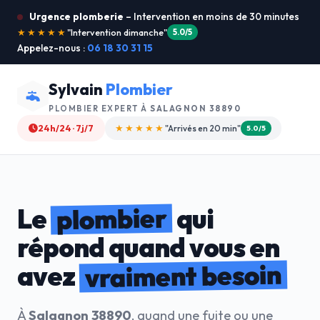
Urgence plomberie
– Intervention en moins de 30 minutes
★★★★★
"Je recommande !"
4.9/5
Appelez-nous :
06 18 30 31 15
Sylvain
Plombier
PLOMBIER EXPERT À
SALAGNON 38890
24h/24 · 7j/7
★★★★☆
"Devis gratuit"
4.8/5
plombier
Le
qui
répond quand vous en
vraiment besoin
avez
À
Salagnon 38890
, quand une fuite ou une