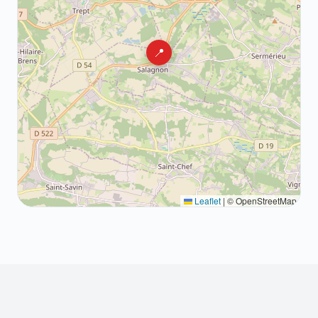
📍
Leaflet
|
© OpenStreetMap