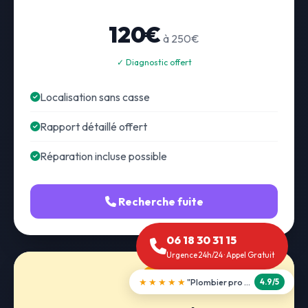
120€
à 250€
✓ Diagnostic offert
Localisation sans casse
Rapport détaillé offert
Réparation incluse possible
Recherche fuite
06 18 30 31 15
Urgence 24h/24 · Appel Gratuit
★★★★★
"Débouchage WC en 30 min"
5.0/5