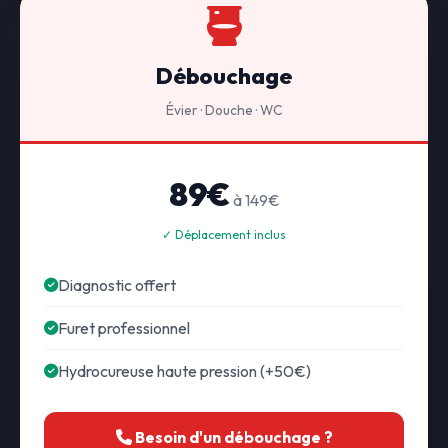
Débouchage
Évier · Douche · WC
89€
à 149€
✓ Déplacement inclus
Diagnostic offert
Furet professionnel
Hydrocureuse haute pression (+50€)
Besoin d'un débouchage ?