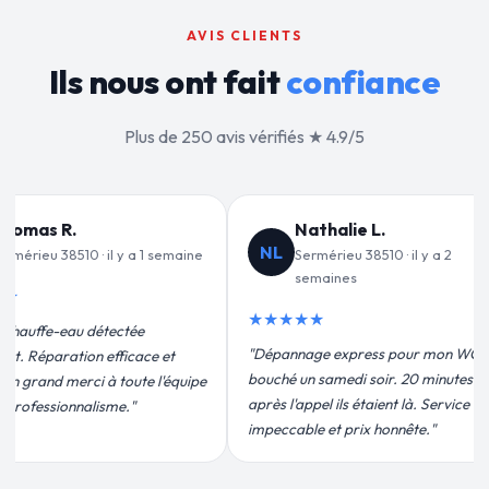
AVIS CLIENTS
Ils nous ont fait
confiance
Plus de 250 avis vérifiés ★ 4.9/5
alie L.
Jean-François C.
JF
ieu 38510 · il y a 2
Sermérieu 38510 · il y a 3
ines
semaines
★★★★★
 express pour mon WC
"Remplacement de mon chauffe-eau en
medi soir. 20 minutes
moins de 2h. Équipe très pro, devis
ils étaient là. Service
conforme, chantier propre. Je
t prix honnête."
recommande vivement."