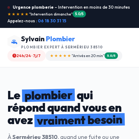
Urgence plomberie
– Intervention en moins de 30 minutes
★★★★★
"Je recommande !"
4.9/5
Appelez-nous :
06 18 30 31 15
Sylvain
Plombier
PLOMBIER EXPERT À
SERMÉRIEU 38510
24h/24 · 7j/7
★★★★☆
"Devis gratuit"
4.8/5
plombier
Le
qui
répond quand vous en
vraiment besoin
avez
À
Sermérieu 38510
, quand une fuite ou une