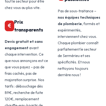
tout le secteur pour être
chez vous au plus vite.
Pas de sous-traitance –
nos équipes techniques
Prix
de plomberie
, formés et
transparents
expérimentés,
interviennent chez vous.
Devis gratuit et sans
Chaque plombier connaît
engagement
avant
parfaitement le secteur
chaque intervention. Ce
de Sermérieu et ses
que nous annonçons est ce
spécificités. Et nous
que vous payez – pas de
nettoyons toujours
frais cachés, pas de
derrière nous !
majoration surprise. Nos
tarifs : débouchage dès
89€, recherche de fuite
120€, remplacement
chauffe-eau à partir de