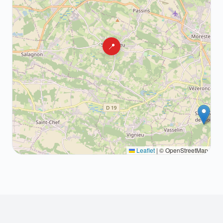
📍
Leaflet
|
© OpenStreetMap