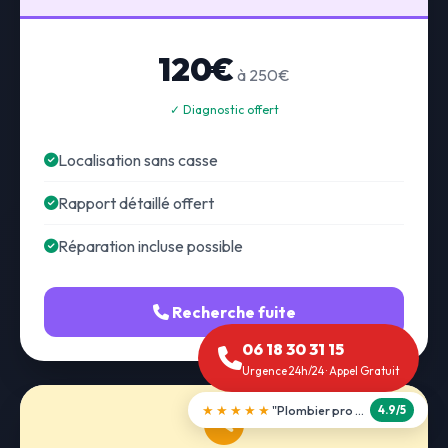
120€
à 250€
✓ Diagnostic offert
Localisation sans casse
Rapport détaillé offert
Réparation incluse possible
Recherche fuite
06 18 30 31 15
Urgence 24h/24 · Appel Gratuit
★★★★★
"Débouchage WC en 30 min"
5.0/5