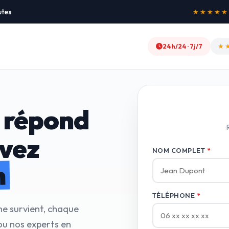
utes
★★
24h/24 · 7j/7
 répond
avez
NOM COMPLET
*
n
TÉLÉPHONE
*
ne survient, chaque
ou nos experts en