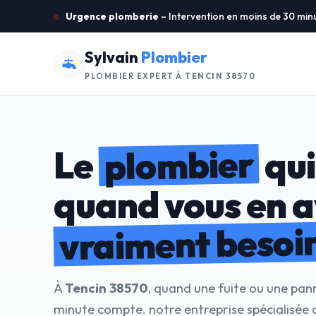
Urgence plomberie
– Intervention en moins de 30 min
Sylvain
Plombier
PLOMBIER EXPERT À
TENCIN 38570
plombier
Le
qui
quand vous en 
vraiment besoi
À
Tencin 38570
, quand une fuite ou une pan
minute compte. notre entreprise spécialisée 