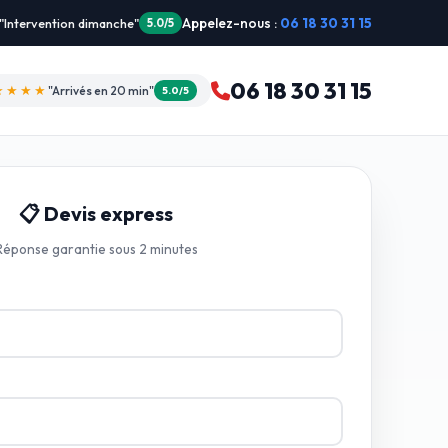
Appelez-nous :
06 18 30 31 15
★★★
"Je recommande !"
4.9/5
06 18 30 31 15
★★★★☆
"Devis gratuit"
4.8/5
📋 Devis express
Réponse garantie sous 2 minutes