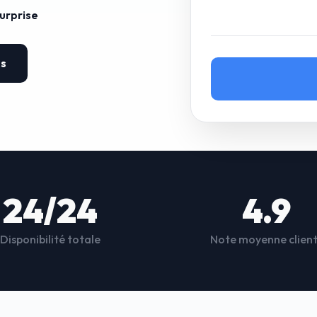
surprise
es
24/24
4.9
Disponibilité totale
Note moyenne clien