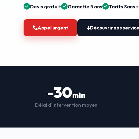
Devis gratuit
Garantie 5 ans
Tarifs Sans 
Appel urgent
Découvrir nos servic
-30
min
Délai d'intervention moyen