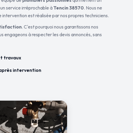
ne équipe de
plombiers passionnés
qui mettent un
 un service irréprochable à
Tencin 38570
. Nous ne
 intervention est réalisée par nos propres techniciens.
tisfaction
. C'est pourquoi nous garantissons nos
ous engageons à respecter les devis annoncés, sans
t travaux
après intervention