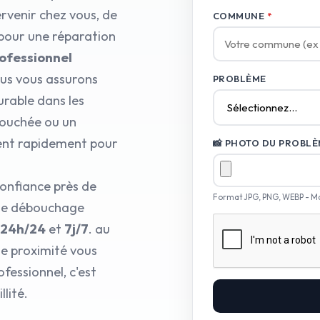
rvenir chez vous, de
COMMUNE
*
 pour une réparation
rofessionnel
ous vous assurons
PROBLÈME
urable dans les
bouchée ou un
cent rapidement pour
📸 PHOTO DU PROBLÈM
onfiance près de
Format JPG, PNG, WEBP - M
 de débouchage
24h/24
et
7j/7
. au
de proximité vous
fessionnel, c'est
lité.