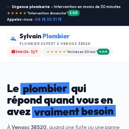
Urgence plomberie
– Intervention en moins de 30 minutes
★★★★★
"Je recommande !"
4.9/5
Appelez-nous :
06 18 30 31 15
Sylvain
Plombier
PLOMBIER EXPERT À
VENOSC 38520
24h/24 · 7j/7
★★★★☆
"Devis gratuit"
4.8/5
plombier
Le
qui
répond quand vous en
vraiment besoin
avez
À
Venosc 38520
, quand une fuite ou une panne