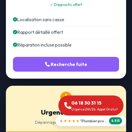
✓ Diagnostic offert
Localisation sans casse
Rapport détaillé offert
Réparation incluse possible
Recherche fuite
06 18 30 31 15
Urgence 24h/24 · Appel Gratuit
Urgence 24h/24
★★★★★
"Débouchage WC en 30 min"
5.0/5
Dépannage · Intervention express