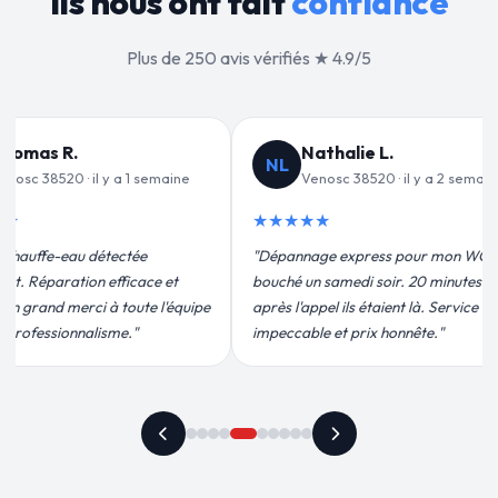
Ils nous ont fait
confiance
Plus de 250 avis vérifiés ★ 4.9/5
alie L.
Jean-François C.
JF
c 38520 · il y a 2 semaines
Venosc 38520 · il y a 3 semaines
★★★★★
 express pour mon WC
"Remplacement de mon chauffe-eau en
medi soir. 20 minutes
moins de 2h. Équipe très pro, devis
ils étaient là. Service
conforme, chantier propre. Je
t prix honnête."
recommande vivement."