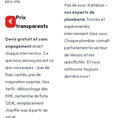
plus vite.
Pas de sous-traitance –
nos experts de
Prix
plomberie
, formés et
transparents
expérimentés,
interviennent chez vous.
Devis gratuit et sans
Chaque plombier connaît
engagement
avant
parfaitement le secteur
chaque intervention. Ce
de Venosc et ses
que nous annonçons est ce
spécificités. Et nous
que vous payez – pas de
nettoyons toujours
frais cachés, pas de
derrière nous !
majoration surprise. Nos
tarifs : débouchage dès
89€, recherche de fuite
120€, remplacement
chauffe-eau à partir de
450€.