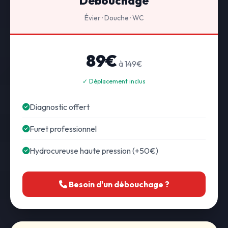
Débouchage
Évier · Douche · WC
89€
à 149€
✓ Déplacement inclus
Diagnostic offert
Furet professionnel
Hydrocureuse haute pression (+50€)
Besoin d'un débouchage ?