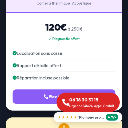
Caméra thermique · Acoustique
120€
à 250€
✓ Diagnostic offert
Localisation sans casse
Rapport détaillé offert
Réparation incluse possible
Recherche fuite
06 18 30 31 15
Urgence 24h/24 · Appel Gratuit
★★★★★
"Débouchage WC en 30 min"
5.0/5