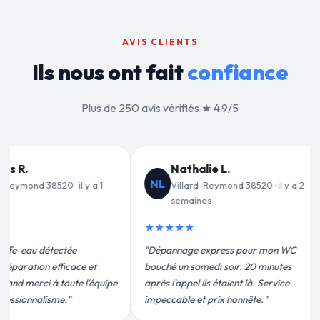
AVIS CLIENTS
Ils nous ont fait
confiance
Plus de 250 avis vérifiés ★ 4.9/5
Jean-François C.
JF
V
38520 · il y a 2
Villard-Reymond 38520 · il y a 3
semaines
★★★★★
★
 pour mon WC
"Remplacement de mon chauffe-eau en
"Un
. 20 minutes
moins de 2h. Équipe très pro, devis
pou
t là. Service
conforme, chantier propre. Je
eff
nnête."
recommande vivement."
plu