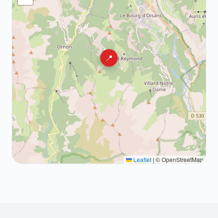
📍
Leaflet
|
© OpenStreetMap