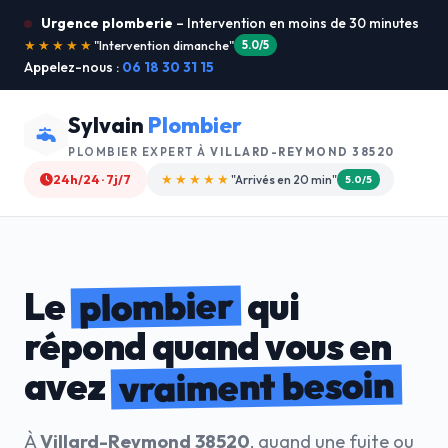
Urgence plomberie
– Intervention en moins de 30 minutes
★★★★★
"Je recommande !"
4.9/5
Appelez-nous :
06 18 30 31 15
Sylvain
Plombier
PLOMBIER EXPERT À
VILLARD-REYMOND 38520
24h/24 · 7j/7
★★★★☆
"Devis gratuit"
4.8/5
plombier
Le
qui
répond quand vous en
vraiment besoin
avez
À
Villard-Reymond 38520
, quand une fuite ou