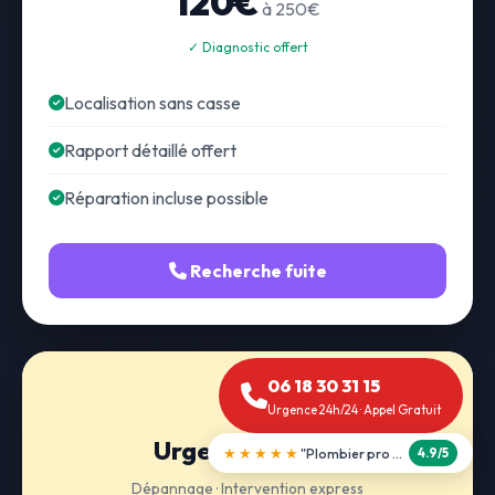
120€
à 250€
✓ Diagnostic offert
Localisation sans casse
Rapport détaillé offert
Réparation incluse possible
Recherche fuite
06 18 30 31 15
Urgence 24h/24 · Appel Gratuit
Urgence 24h/24
★★★★★
"Débouchage WC en 30 min"
5.0/5
Dépannage · Intervention express