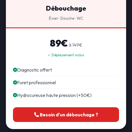
Débouchage
Évier · Douche · WC
89€
à 149€
✓ Déplacement inclus
Diagnostic offert
Furet professionnel
Hydrocureuse haute pression (+50€)
Besoin d'un débouchage ?