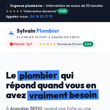
Urgence plomberie
– Intervention en moins de 30 minutes
★★★★★
"Je recommande !"
4.9/5
Appelez-nous :
06 18 30 31 15
Sylvain
Plombier
PLOMBIER EXPERT À
ARANDON 38510
24h/24 · 7j/7
★★★★☆
"Devis gratuit"
4.8/5
plombier
Le
qui
répond quand vous en
vraiment besoin
avez
À
Arandon 38510
, quand une fuite ou une