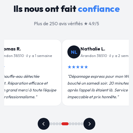
Ils nous ont fait
confiance
Plus de 250 avis vérifiés ★ 4.9/5
alie L.
Jean-François C.
JF
on 38510 · il y a 2 semaines
Arandon 38510 · il y a 3 semaines
★★★★★
 express pour mon WC
"Remplacement de mon chauffe-eau en
medi soir. 20 minutes
moins de 2h. Équipe très pro, devis
ils étaient là. Service
conforme, chantier propre. Je
t prix honnête."
recommande vivement."