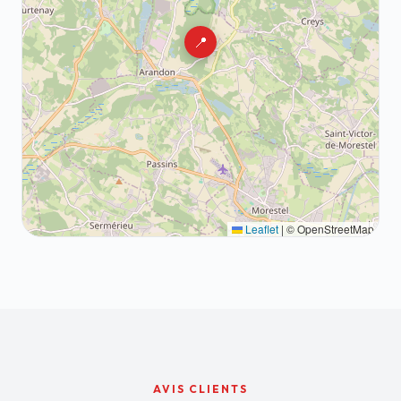
📍
Leaflet
|
© OpenStreetMap
AVIS CLIENTS