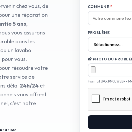
rvenir chez vous, de
COMMUNE
*
 pour une réparation
ntie 5 ans,
nous vous assurons
PROBLÈME
urable dans les
C ou un lavabo
 pour vous.
📸 PHOTO DU PROBLÈM
 pour résoudre votre
tre service de
Format JPG, PNG, WEBP - M
ns délai
24h/24
et
ionnels vous offrent
el, c'est notre
surprise