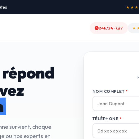
utes
★★★★★
24h/24 · 7j/7
★
 répond
avez
NOM COMPLET
*
n
TÉLÉPHONE
*
nne survient, chaque
e ou nos experts en