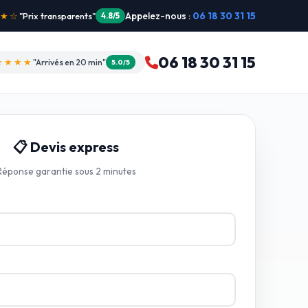
Appelez-nous :
06 18 30 31 15
"Intervention dimanche"
5.0/5
06 18 30 31 15
★★★★
"Arrivés en 20 min"
5.0/5
📋 Devis express
Réponse garantie sous 2 minutes