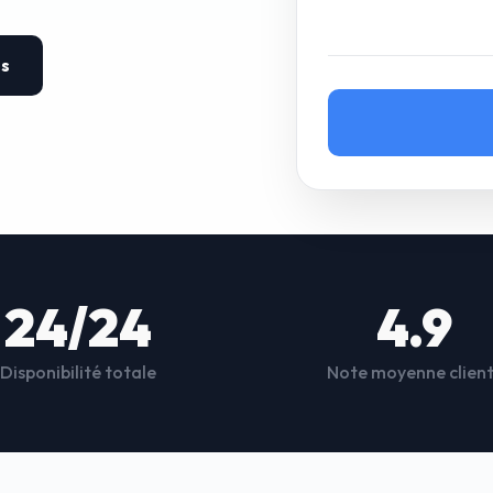
es
24/24
4.9
Disponibilité totale
Note moyenne clien