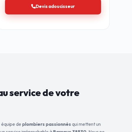
Devis adoucisseur
au service de
votre
ne équipe de
plombiers passionnés
qui mettent un
 un service irréprochable à
Barraux 38530
. Nous ne