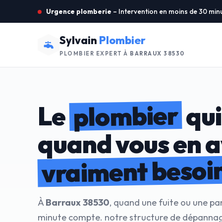
Urgence plomberie
– Intervention en moins de 30 min
Sylvain
Plombier
PLOMBIER EXPERT À
BARRAUX 38530
plombier
Le
qui
quand vous en 
vraiment besoi
À
Barraux 38530
, quand une fuite ou une pa
minute compte. notre structure de dépannag