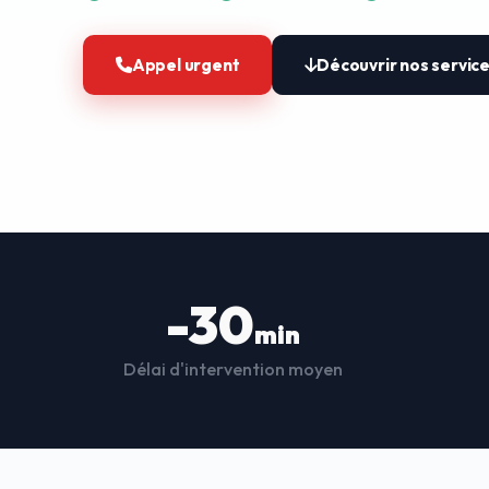
Appel urgent
Découvrir nos servic
-30
min
Délai d'intervention moyen