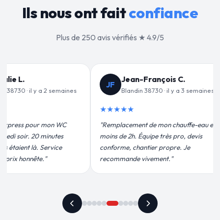
Ils nous ont fait
confiance
Plus de 250 avis vérifiés ★ 4.9/5
ançois C.
Valérie D.
VD
8730 · il y a 3 semaines
Blandin 38730 · il y a 1 mois
★★★★★
de mon chauffe-eau en
"Un grand merci à Sylvain Plombier
ipe très pro, devis
pour leur intervention rapide et
ier propre. Je
efficace. Fuite réparée en 30 min, prix
ement."
plus qu'honnête !"