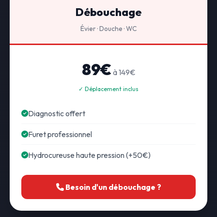
Débouchage
Évier · Douche · WC
89€
à 149€
✓ Déplacement inclus
Diagnostic offert
Furet professionnel
Hydrocureuse haute pression (+50€)
Besoin d'un débouchage ?