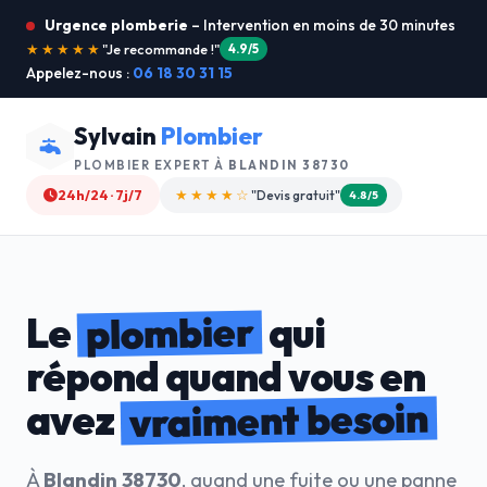
Urgence plomberie
– Intervention en moins de 30 minutes
★★★★★
"Service ultra rapide !"
5.0/5
Appelez-nous :
06 18 30 31 15
Sylvain
Plombier
PLOMBIER EXPERT À
BLANDIN 38730
24h/24 · 7j/7
★★★★☆
"Devis gratuit"
4.8/5
plombier
Le
qui
répond quand vous en
vraiment besoin
avez
À
Blandin 38730
, quand une fuite ou une panne