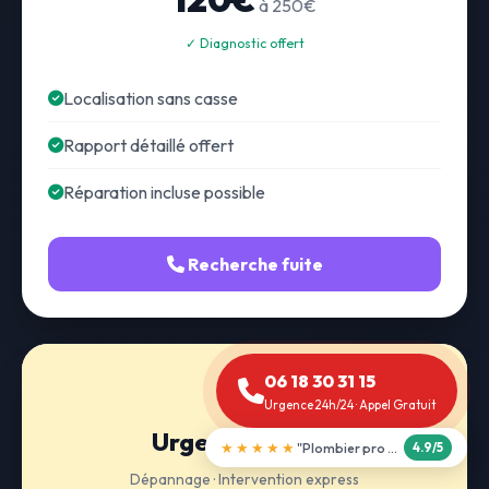
à 250€
✓ Diagnostic offert
Localisation sans casse
Rapport détaillé offert
Réparation incluse possible
Recherche fuite
06 18 30 31 15
Urgence 24h/24 · Appel Gratuit
Urgence 24h/24
★★★★★
"Débouchage WC en 30 min"
5.0/5
Dépannage · Intervention express