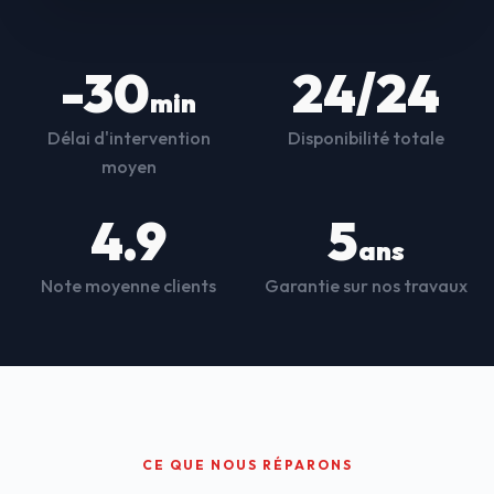
-30
24/24
min
Délai d'intervention
Disponibilité totale
moyen
4.9
5
ans
Note moyenne clients
Garantie sur nos travaux
CE QUE NOUS RÉPARONS