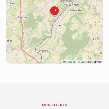
📍
Leaflet
|
© OpenStreetMap
AVIS CLIENTS