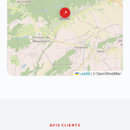
📍
Leaflet
|
© OpenStreetMap
AVIS CLIENTS