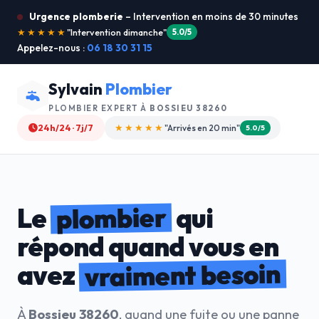
Urgence plomberie
– Intervention en moins de 30 minutes
★★★★★
"Je recommande !"
4.9/5
Appelez-nous :
06 18 30 31 15
Sylvain
Plombier
PLOMBIER EXPERT À
BOSSIEU 38260
24h/24 · 7j/7
★★★★☆
"Devis gratuit"
4.8/5
plombier
Le
qui
répond quand vous en
vraiment besoin
avez
À
Bossieu 38260
, quand une fuite ou une panne