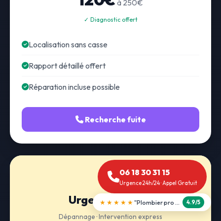
à 250€
✓ Diagnostic offert
Localisation sans casse
Rapport détaillé offert
Réparation incluse possible
Recherche fuite
06 18 30 31 15
Urgence 24h/24 · Appel Gratuit
Urgence 24h/24
★★★★★
"Débouchage WC en 30 min"
5.0/5
Dépannage · Intervention express