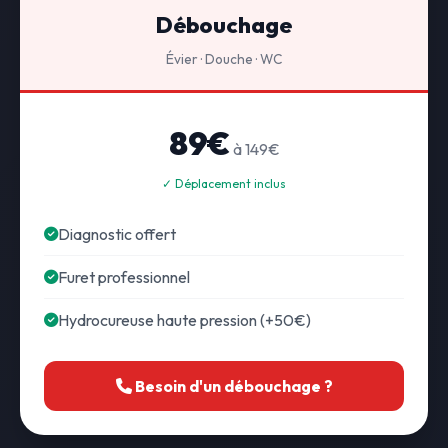
Débouchage
Évier · Douche · WC
89€
à 149€
✓ Déplacement inclus
Diagnostic offert
Furet professionnel
Hydrocureuse haute pression (+50€)
Besoin d'un débouchage ?