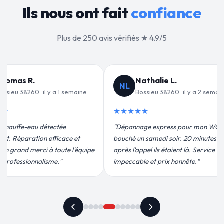
Ils nous ont fait
confiance
Plus de 250 avis vérifiés ★ 4.9/5
lie L.
Jean-François C.
JF
u 38260 · il y a 2 semaines
Bossieu 38260 · il y a 3 semaines
★★★★★
express pour mon WC
"Remplacement de mon chauffe-eau en
edi soir. 20 minutes
moins de 2h. Équipe très pro, devis
ls étaient là. Service
conforme, chantier propre. Je
 prix honnête."
recommande vivement."