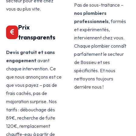
secteur pour être chez
Pas de sous-traitance –
vous au plus vite.
nos plombiers
professionnels
, formés
Prix
et expérimentés,
transparents
interviennent chez vous.
Chaque plombier connaît
Devis gratuit et sans
parfaitement le secteur
engagement
avant
de Bossieu et ses
chaque intervention. Ce
spécificités. Et nous
que nous annonçons est ce
nettoyons toujours
que vous payez – pas de
derrière nous !
frais cachés, pas de
majoration surprise. Nos
tarifs : débouchage dès
89€, recherche de fuite
120€, remplacement
chauffe-eau à partir de