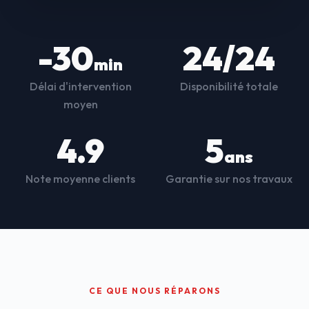
-30
24/24
min
Délai d'intervention
Disponibilité totale
moyen
4.9
5
ans
Note moyenne clients
Garantie sur nos travaux
CE QUE NOUS RÉPARONS