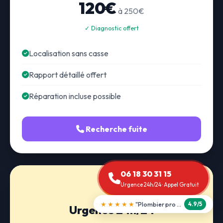
120€
à 250€
✓ Diagnostic offert
Localisation sans casse
Rapport détaillé offert
Réparation incluse possible
Recherche fuite
06 18 30 31 15
Urgence 24h/24 · Appel Gratuit
★★★★★
"Débouchage WC en 30 min"
5.0/5
Urgence 24h/24