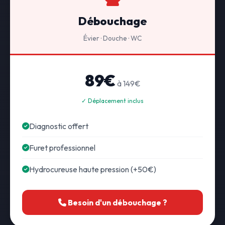
Débouchage
Évier · Douche · WC
89€
à 149€
✓ Déplacement inclus
Diagnostic offert
Furet professionnel
Hydrocureuse haute pression (+50€)
Besoin d'un débouchage ?