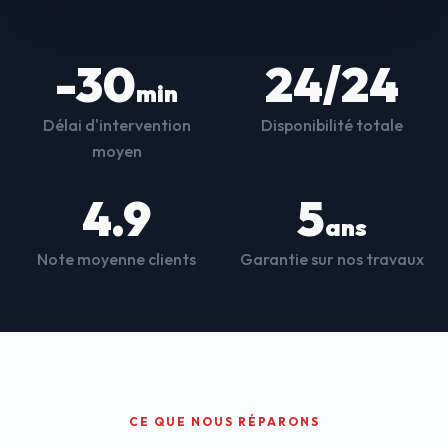
-30
24/24
min
Délai d'intervention
Disponibilité totale
moyen
4.9
5
ans
Note moyenne clients
Garantie sur nos travaux
CE QUE NOUS RÉPARONS