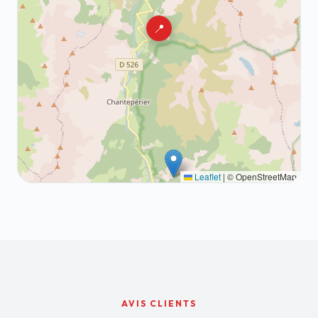
📍
Leaflet
|
© OpenStreetMap
AVIS CLIENTS