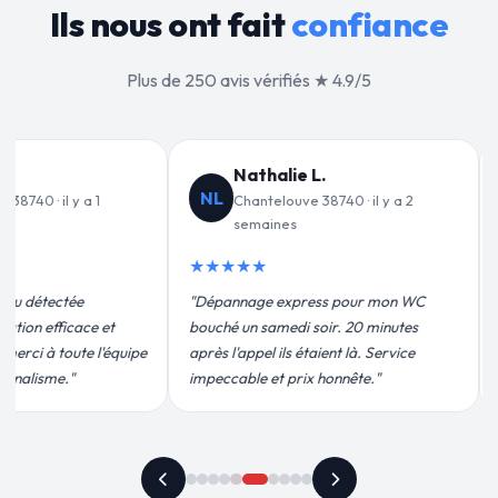
Ils nous ont fait
confiance
Plus de 250 avis vérifiés ★ 4.9/5
Jean-François C.
VD
JF
l y a 2
Chantelouve 38740 · il y a 3
C
semaines
★★★
★★★★★
"Un gra
r mon WC
"Remplacement de mon chauffe-eau en
pour leu
 minutes
moins de 2h. Équipe très pro, devis
efficace
 Service
conforme, chantier propre. Je
plus qu'
."
recommande vivement."