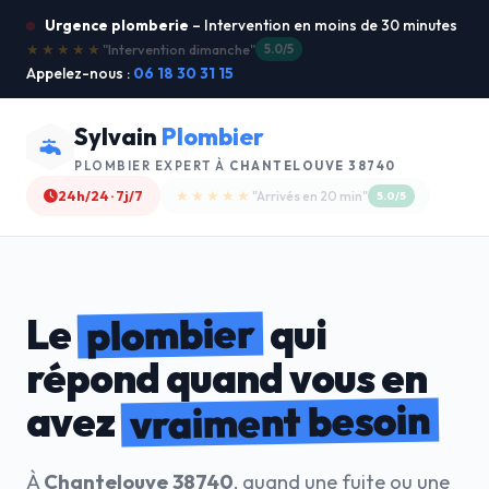
Urgence plomberie
– Intervention en moins de 30 minutes
★★★★★
"Service ultra rapide !"
5.0/5
Appelez-nous :
06 18 30 31 15
Sylvain
Plombier
PLOMBIER EXPERT À
CHANTELOUVE 38740
24h/24 · 7j/7
★★★★☆
"Devis gratuit"
4.8/5
plombier
Le
qui
répond quand vous en
vraiment besoin
avez
À
Chantelouve 38740
, quand une fuite ou une