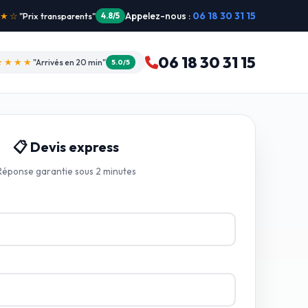
Appelez-nous :
06 18 30 31 15
"Intervention dimanche"
5.0/5
06 18 30 31 15
★★★★
"Arrivés en 20 min"
5.0/5
📋 Devis express
Réponse garantie sous 2 minutes