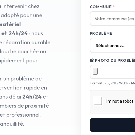
à intervenir chez
COMMUNE
*
l adapté pour une
matériel
7 et 24h/24
: nous
PROBLÈME
e réparation durable
e douche bouchée ou
rapidement pour
📸 PHOTO DU PROBLÈM
ur un problème de
Format JPG, PNG, WEBP - M
ervention rapide en
ans délai
24h/24
et
ombiers de proximité
t professionnel,
nquillité.