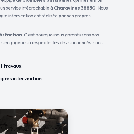
ne équipe de
plombiers passionnés
qui mettent un
 un service irréprochable à
Charavines 38850
. Nous
aque intervention est réalisée par nos propres
tisfaction
. C'est pourquoi nous garantissons nos
ous engageons à respecter les devis annoncés, sans
t travaux
après intervention