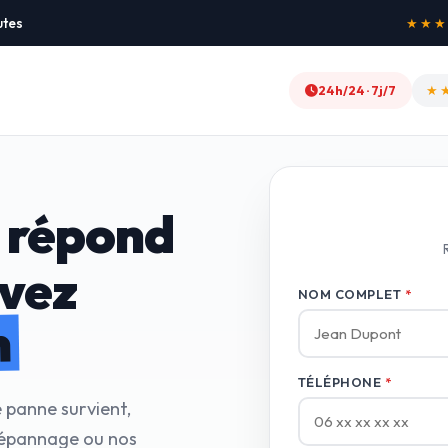
utes
★★★★★
24h/24 · 7j/7
★
 répond
avez
NOM COMPLET
*
n
TÉLÉPHONE
*
e panne survient,
dépannage ou nos