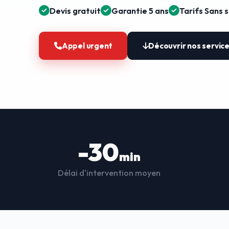
Devis gratuit
Garantie 5 ans
Tarifs Sans 
Appel urgent
Découvrir nos servic
-30
min
Délai d'intervention moyen