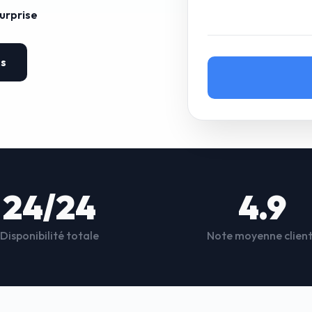
surprise
es
24/24
4.9
Disponibilité totale
Note moyenne clien