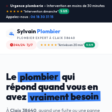
Urgence plomberie
– Intervention en moins de 30 minutes
★★★★★
"Je recommande !"
4.9/5
Appelez-nous :
06 18 30 31 15
Sylvain
Plombier
PLOMBIER EXPERT À
CLAIX 38640
24h/24 · 7j/7
★★★★☆
"Devis gratuit"
4.8/5
plombier
Le
qui
répond quand vous en
vraiment besoin
avez
À
Claix 38640
, quand une fuite ou une panne