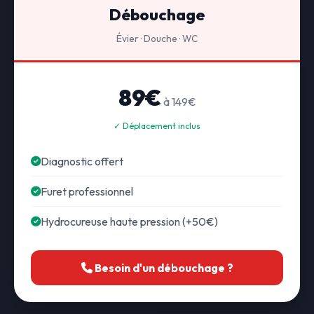
Débouchage
Évier · Douche · WC
89€
à 149€
✓ Déplacement inclus
Diagnostic offert
Furet professionnel
Hydrocureuse haute pression (+50€)
Besoin d'un débouchage ?