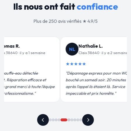
Ils nous ont fait
confiance
Plus de 250 avis vérifiés ★ 4.9/5
alie L.
Jean-François C.
JF
 38640 · il y a 2 semaines
Claix 38640 · il y a 3 semaines
★★★★★
 express pour mon WC
"Remplacement de mon chauffe-eau en
medi soir. 20 minutes
moins de 2h. Équipe très pro, devis
ils étaient là. Service
conforme, chantier propre. Je
t prix honnête."
recommande vivement."