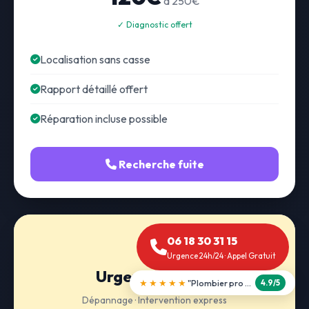
à 250€
✓ Diagnostic offert
Localisation sans casse
Rapport détaillé offert
Réparation incluse possible
Recherche fuite
06 18 30 31 15
Urgence 24h/24 · Appel Gratuit
Urgence 24h/24
★★★★★
"Débouchage WC en 30 min"
5.0/5
Dépannage · Intervention express