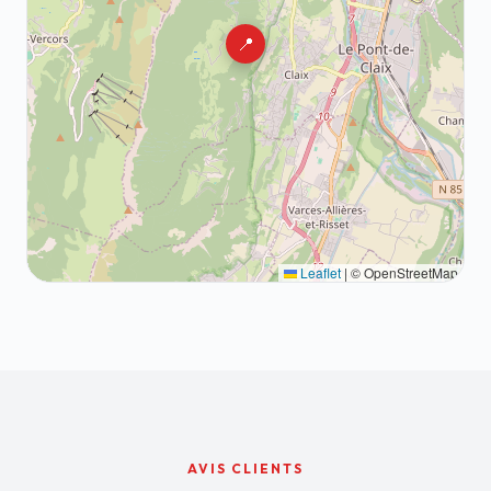
📍
Leaflet
|
© OpenStreetMap
AVIS CLIENTS