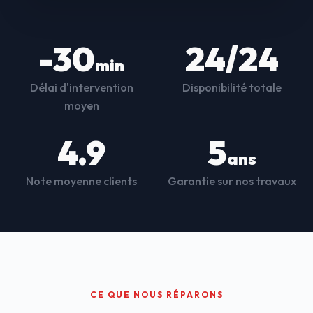
-30
24/24
min
Délai d'intervention
Disponibilité totale
moyen
4.9
5
ans
Note moyenne clients
Garantie sur nos travaux
CE QUE NOUS RÉPARONS