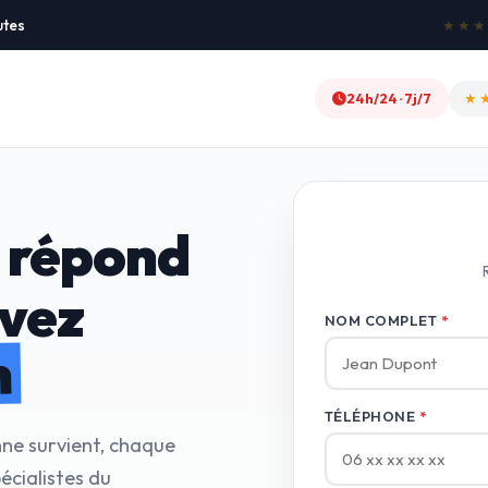
utes
★★★★★
24h/24 · 7j/7
★
 répond
avez
NOM COMPLET
*
n
TÉLÉPHONE
*
nne survient, chaque
écialistes du