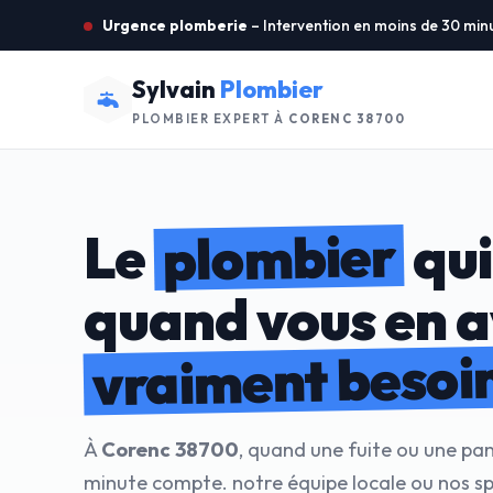
Urgence plomberie
– Intervention en moins de 30 min
Sylvain
Plombier
PLOMBIER EXPERT À
CORENC 38700
plombier
Le
qui
quand vous en 
vraiment besoi
À
Corenc 38700
, quand une fuite ou une pa
minute compte. notre équipe locale ou nos sp