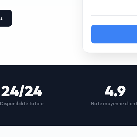
es
24/24
4.9
Disponibilité totale
Note moyenne clien