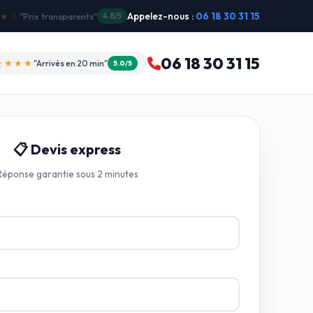
Appelez-nous :
06 18 30 31 15
"Intervention dimanche"
5.0/5
06 18 30 31 15
★★★★
"Arrivés en 20 min"
5.0/5
📋 Devis express
Réponse garantie sous 2 minutes