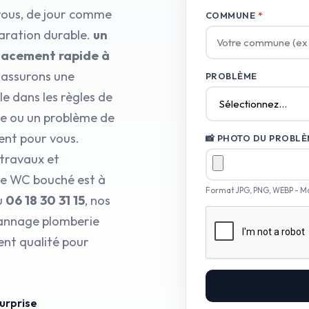
 vous, de jour comme
COMMUNE
*
paration durable.
un
placement rapide à
 assurons une
PROBLÈME
e dans les règles de
ire ou un problème de
ent pour vous.
📸 PHOTO DU PROBLÈM
 travaux et
ce WC bouché est à
Format JPG, PNG, WEBP - M
u
06 18 30 31 15
, nos
pannage plomberie
ent qualité pour
surprise