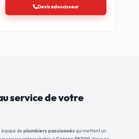
Devis adoucisseur
au service de
votre
ne équipe de
plombiers passionnés
qui mettent un
 un service irréprochable à
Corenc 38700
. Nous ne