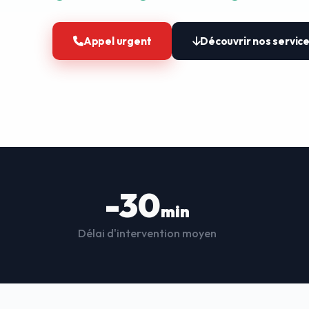
Appel urgent
Découvrir nos servic
-30
min
Délai d'intervention moyen