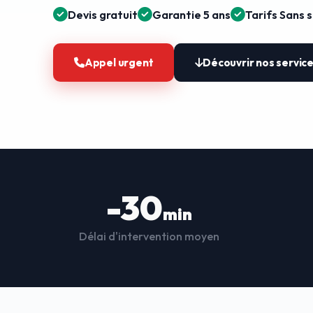
Devis gratuit
Garantie 5 ans
Tarifs Sans 
Appel urgent
Découvrir nos servic
-30
min
Délai d'intervention moyen