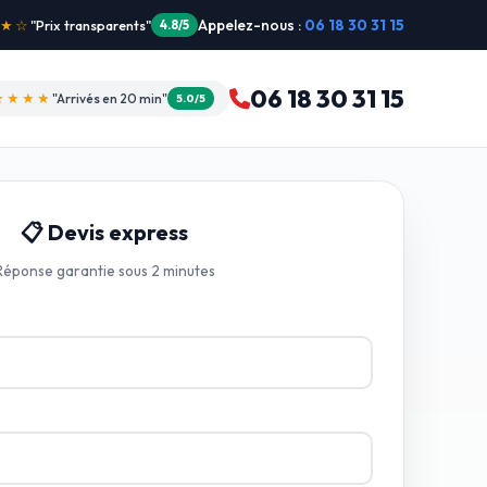
Appelez-nous :
06 18 30 31 15
"Intervention dimanche"
5.0/5
06 18 30 31 15
★★★★
"Arrivés en 20 min"
5.0/5
📋 Devis express
Réponse garantie sous 2 minutes