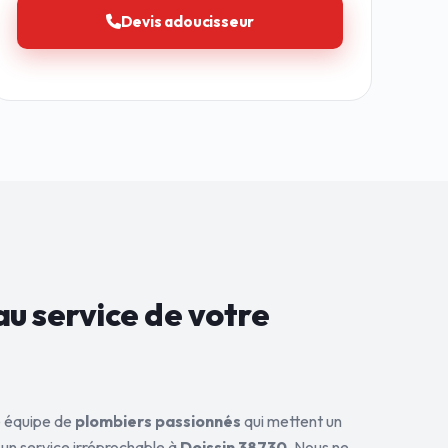
Devis adoucisseur
au service de
votre
ne équipe de
plombiers passionnés
qui mettent un
 un service irréprochable à
Doissin 38730
. Nous ne