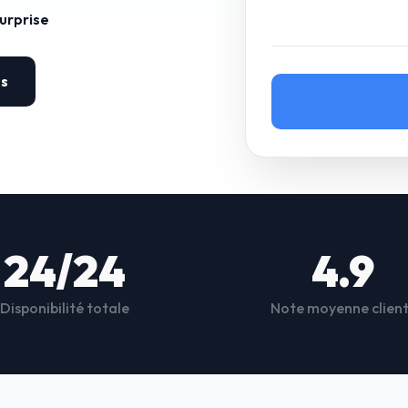
surprise
es
24/24
4.9
Disponibilité totale
Note moyenne clien