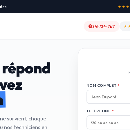
utes
★★★★★
24h/24 · 7j/7
★
 répond
avez
NOM COMPLET
*
n
TÉLÉPHONE
*
nne survient, chaque
u nos techniciens en