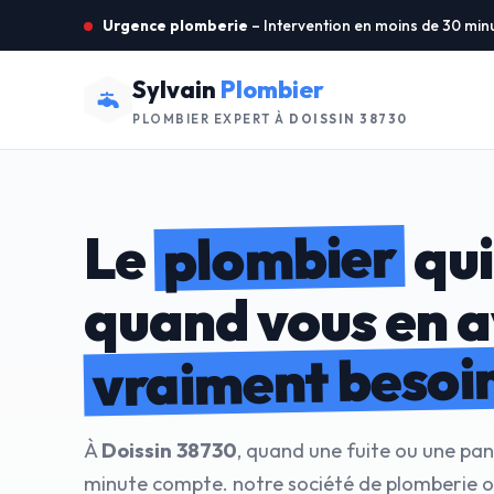
Urgence plomberie
– Intervention en moins de 30 min
Sylvain
Plombier
PLOMBIER EXPERT À
DOISSIN 38730
plombier
Le
qui
quand vous en 
vraiment besoi
À
Doissin 38730
, quand une fuite ou une pa
minute compte. notre société de plomberie o