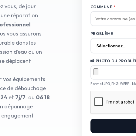
z vous, de jour
COMMUNE
*
 une réparation
rofessionnel
ous vous assurons
PROBLÈME
urable dans les
ession d’eau ou un
 se déplacent
📸 PHOTO DU PROBLÈM
ur vos équipements
Format JPG, PNG, WEBP - M
ice de débouchage
/24
et
7j/7
. au
06 18
 un dépannage
tre engagement