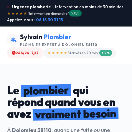
Urgence plomberie
– Intervention en moins de 30 minutes
★★★★★
"Service ultra rapide !"
5.0/5
Appelez-nous :
06 18 30 31 15
Sylvain
Plombier
PLOMBIER EXPERT À
DOLOMIEU 38110
24h/24 · 7j/7
★★★★☆
"Devis gratuit"
4.8/5
plombier
Le
qui
répond quand vous en
vraiment besoin
avez
À
Dolomieu 38110
, quand une fuite ou une