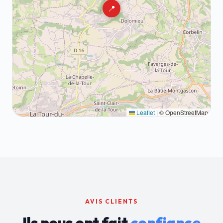
📍
Leaflet
|
© OpenStreetMap
AVIS CLIENTS
Ils nous ont fait
confiance