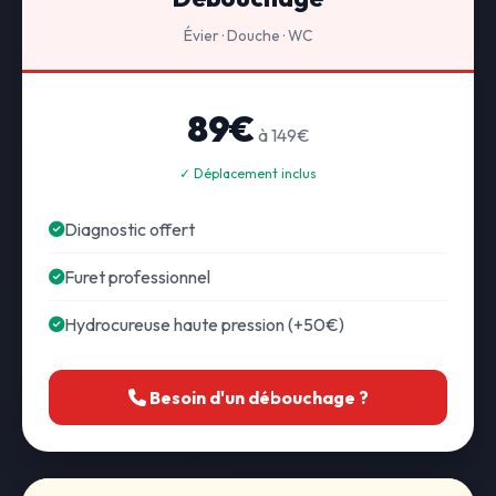
Évier · Douche · WC
89€
à 149€
✓ Déplacement inclus
Diagnostic offert
Furet professionnel
Hydrocureuse haute pression (+50€)
Besoin d'un débouchage ?