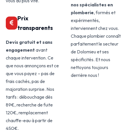
vous au plus vite.
nos spécialistes en
plomberie
, formés et
Prix
expérimentés,
transparents
interviennent chez vous.
Chaque plombier connaît
Devis gratuit et sans
parfaitement le secteur
engagement
avant
de Dolomieu et ses
chaque intervention. Ce
spécificités. Et nous
que nous annonçons est ce
nettoyons toujours
que vous payez – pas de
derrière nous !
frais cachés, pas de
majoration surprise. Nos
tarifs : débouchage dès
89€, recherche de fuite
120€, remplacement
chauffe-eau à partir de
450€.