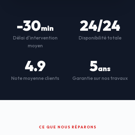
-30
24/24
min
Délai d'intervention
Disponibilité totale
moyen
4.9
5
ans
Note moyenne clients
Garantie sur nos travaux
CE QUE NOUS RÉPARONS