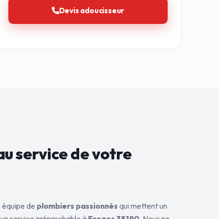
Devis adoucisseur
au service de
votre
ne équipe de
plombiers passionnés
qui mettent un
 un service irréprochable à
Froges 38190
. Nous ne