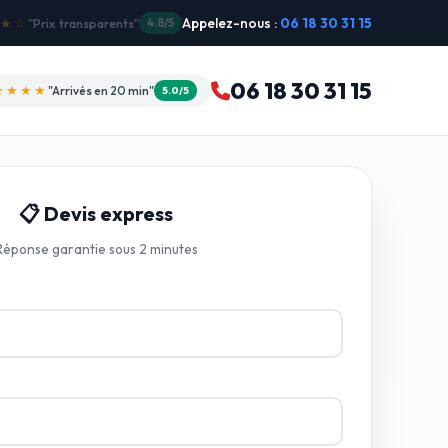
Appelez-nous :
06 18 30 31 15
"Intervention dimanche"
5.0/5
06 18 30 31 15
★★★★
"Arrivés en 20 min"
5.0/5
📋 Devis express
Réponse garantie sous 2 minutes