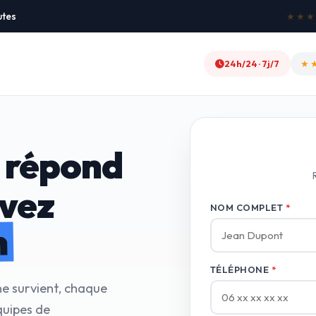
utes
★★★★★
24h/24 · 7j/7
★
 répond
avez
NOM COMPLET
*
n
TÉLÉPHONE
*
ne survient, chaque
quipes de