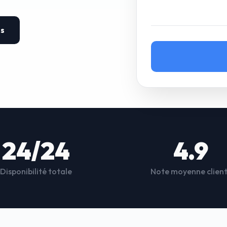
es
24/24
4.9
Disponibilité totale
Note moyenne clien