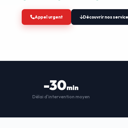
Appel urgent
Découvrir nos servic
-30
min
Délai d'intervention moyen