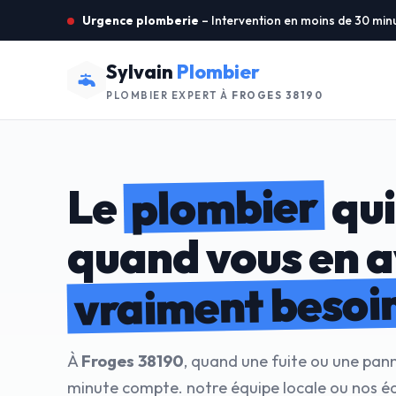
Urgence plomberie
– Intervention en moins de 30 min
Sylvain
Plombier
PLOMBIER EXPERT À
FROGES 38190
plombier
Le
qui
quand vous en 
vraiment besoi
À
Froges 38190
, quand une fuite ou une pan
minute compte. notre équipe locale ou nos é