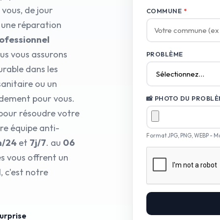
 vous, de jour
COMMUNE
*
 une réparation
rofessionnel
ous vous assurons
PROBLÈME
urable dans les
sanitaire ou un
idement pour vous.
📸 PHOTO DU PROBLÈM
 pour résoudre votre
re équipe anti-
Format JPG, PNG, WEBP - M
h/24
et
7j/7
. au
06
és vous offrent un
 c'est notre
surprise