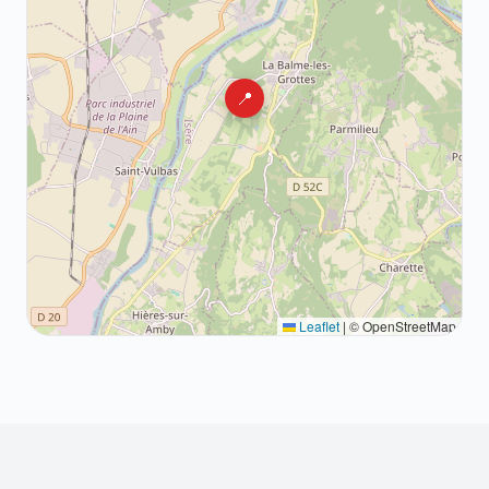
📍
Leaflet
|
© OpenStreetMap