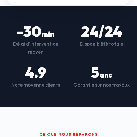
-30
24/24
min
Délai d'intervention
Disponibilité totale
moyen
4.9
5
ans
Note moyenne clients
Garantie sur nos travaux
CE QUE NOUS RÉPARONS