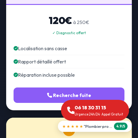
120€
à 250€
✓ Diagnostic offert
Localisation sans casse
Rapport détaillé offert
Réparation incluse possible
Recherche fuite
06 18 30 31 15
Urgence 24h/24 · Appel Gratuit
★★★★★
"Débouchage WC en 30 min"
5.0/5