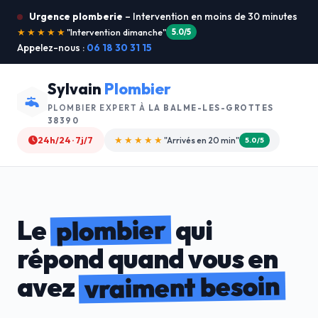
Urgence plomberie
– Intervention en moins de 30 minutes
★★★★★
"Je recommande !"
4.9/5
Appelez-nous :
06 18 30 31 15
Sylvain
Plombier
PLOMBIER EXPERT À
LA BALME-LES-GROTTES
38390
24h/24 · 7j/7
★★★★☆
"Devis gratuit"
4.8/5
plombier
Le
qui
répond quand vous en
vraiment besoin
avez