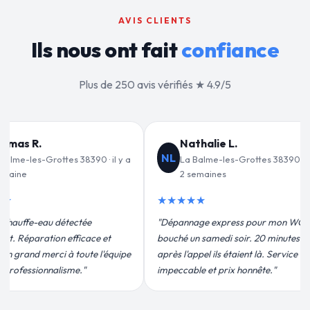
AVIS CLIENTS
Ils nous ont fait
confiance
Plus de 250 avis vérifiés ★ 4.9/5
lie L.
Jean-François C.
JF
e-les-Grottes 38390 · il y a
La Balme-les-Grottes 38390 · il y a
ines
3 semaines
★★★★★
 express pour mon WC
"Remplacement de mon chauffe-eau en
medi soir. 20 minutes
moins de 2h. Équipe très pro, devis
ils étaient là. Service
conforme, chantier propre. Je
t prix honnête."
recommande vivement."