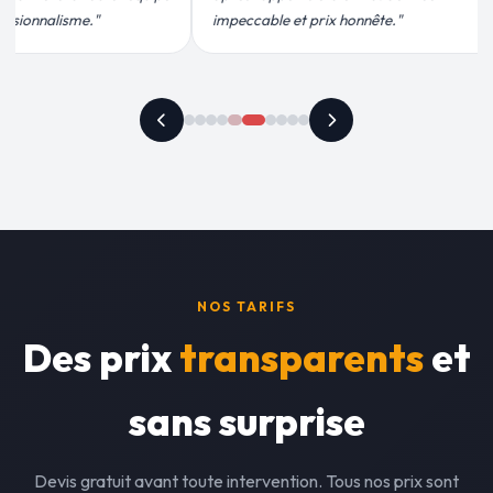
te."
recommande vivement."
plus q
NOS TARIFS
Des prix
transparents
et
sans surprise
Devis gratuit avant toute intervention. Tous nos prix sont