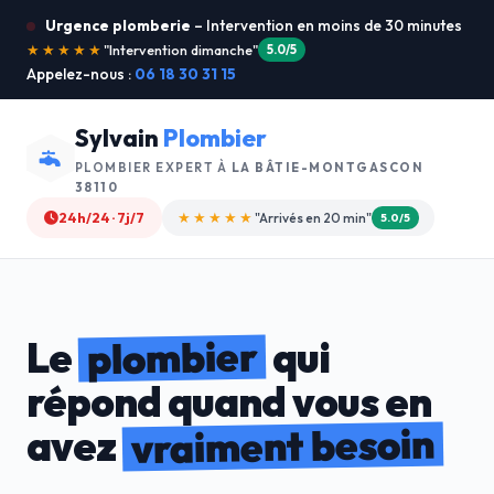
Urgence plomberie
– Intervention en moins de 30 minutes
★★★★★
"Je recommande !"
4.9/5
Appelez-nous :
06 18 30 31 15
Sylvain
Plombier
PLOMBIER EXPERT À
LA BÂTIE-MONTGASCON
38110
24h/24 · 7j/7
★★★★☆
"Devis gratuit"
4.8/5
plombier
Le
qui
répond quand vous en
vraiment besoin
avez