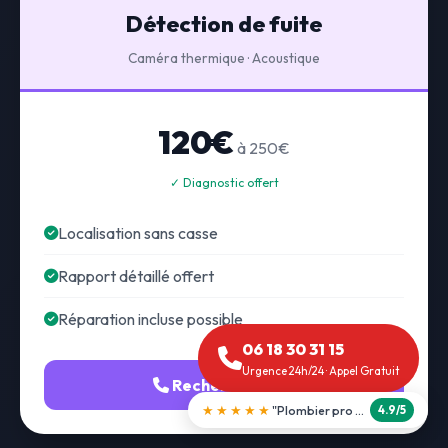
Détection de fuite
Caméra thermique · Acoustique
120€
à 250€
✓ Diagnostic offert
Localisation sans casse
Rapport détaillé offert
Réparation incluse possible
06 18 30 31 15
Urgence 24h/24 · Appel Gratuit
Recherche fuite
★★★★★
"Débouchage WC en 30 min"
5.0/5