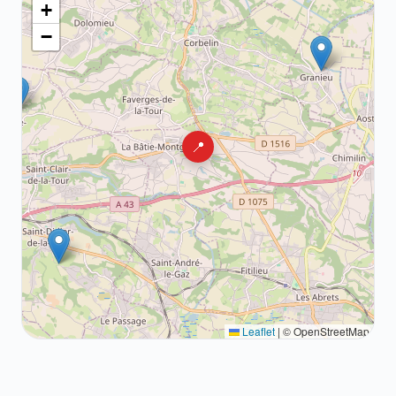
+
−
📍
Leaflet
|
© OpenStreetMap