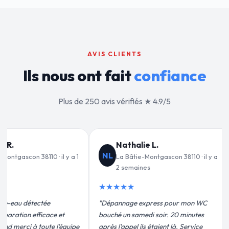
AVIS CLIENTS
Ils nous ont fait
confiance
Plus de 250 avis vérifiés ★ 4.9/5
Jean-François C.
JF
VD
 38110 · il y a
La Bâtie-Montgascon 38110 · il y a
3 semaines
★★★★★
★★
our mon WC
"Remplacement de mon chauffe-eau en
"Un g
20 minutes
moins de 2h. Équipe très pro, devis
pour l
là. Service
conforme, chantier propre. Je
effica