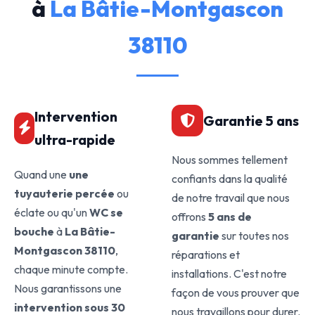
à
La Bâtie-Montgascon
38110
Intervention
Garantie 5 ans
ultra-rapide
Nous sommes tellement
Quand une
une
confiants dans la qualité
tuyauterie percée
ou
de notre travail que nous
éclate ou qu'un
WC se
offrons
5 ans de
bouche
à
La Bâtie-
garantie
sur toutes nos
Montgascon 38110
,
réparations et
chaque minute compte.
installations. C'est notre
Nous garantissons une
façon de vous prouver que
intervention sous 30
nous travaillons pour durer.