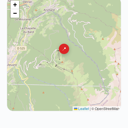
+
−
📍
Leaflet
|
© OpenStreetMap