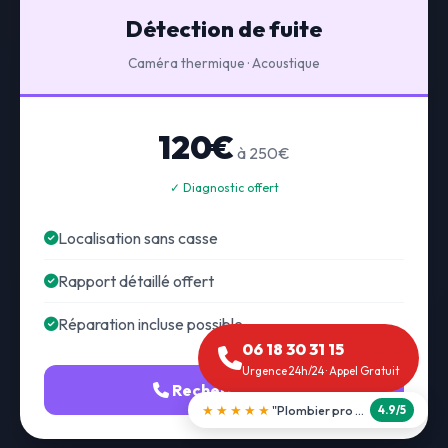
Détection de fuite
Caméra thermique · Acoustique
120€
à 250€
✓ Diagnostic offert
Localisation sans casse
Rapport détaillé offert
Réparation incluse possible
06 18 30 31 15
Urgence 24h/24 · Appel Gratuit
Recherche fuite
★★★★★
"Débouchage WC en 30 min"
5.0/5