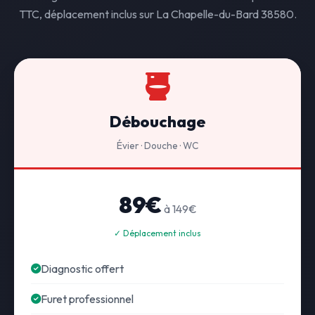
TTC, déplacement inclus sur La Chapelle-du-Bard 38580.
Débouchage
Évier · Douche · WC
89€
à 149€
✓ Déplacement inclus
Diagnostic offert
Furet professionnel