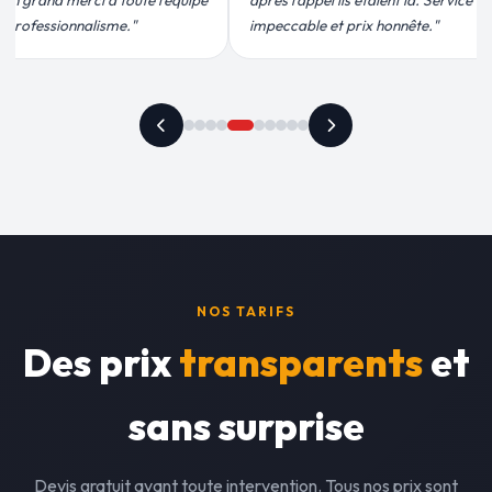
ils étaient là. Service
conforme, chantier propre. Je
t prix honnête."
recommande vivement."
NOS TARIFS
Des prix
transparents
et
sans surprise
Devis gratuit avant toute intervention. Tous nos prix sont