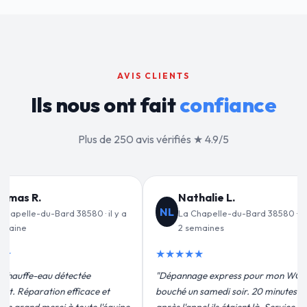
AVIS CLIENTS
Ils nous ont fait
confiance
Plus de 250 avis vérifiés ★ 4.9/5
lie L.
Jean-François C.
JF
elle-du-Bard 38580 · il y a
La Chapelle-du-Bard 38580 · il y a
ines
3 semaines
★★★★★
 express pour mon WC
"Remplacement de mon chauffe-eau en
medi soir. 20 minutes
moins de 2h. Équipe très pro, devis