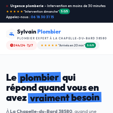
Urgence plomberie
– Intervention en moins de 30 minutes
★★★★★
"Je recommande !"
4.9/5
Appelez-nous :
06 18 30 31 15
Sylvain
Plombier
PLOMBIER EXPERT À
LA CHAPELLE-DU-BARD 38580
24h/24 · 7j/7
★★★★☆
"Devis gratuit"
4.8/5
plombier
Le
qui
répond quand vous en
vraiment besoin
avez
À
La Chapelle-du-Bard 38580
, quand une