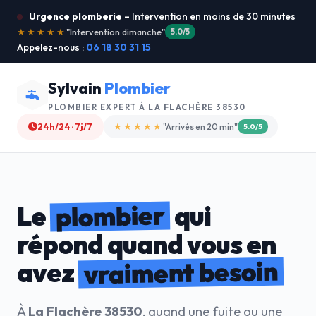
Urgence plomberie
– Intervention en moins de 30 minutes
★★★★★
"Service ultra rapide !"
5.0/5
Appelez-nous :
06 18 30 31 15
Sylvain
Plombier
PLOMBIER EXPERT À
LA FLACHÈRE 38530
24h/24 · 7j/7
★★★★☆
"Devis gratuit"
4.8/5
plombier
Le
qui
répond quand vous en
vraiment besoin
avez
À
La Flachère 38530
, quand une fuite ou une