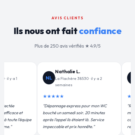
AVIS CLIENTS
Ils nous ont fait
confiance
Plus de 250 avis vérifiés ★ 4.9/5
Jean-François C.
Valérie D.
VD
JF
La Flachère 38530 · il y a 3
La Flachère 38530 · il
semaines
★★★★★
★★★★★
"Un grand merci à Sylvain 
"Remplacement de mon chauffe-eau en
pour leur intervention rapid
moins de 2h. Équipe très pro, devis
efficace. Fuite réparée en 3
conforme, chantier propre. Je
plus qu'honnête !"
recommande vivement."