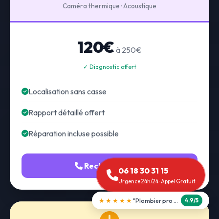
Caméra thermique · Acoustique
120€
à 250€
✓ Diagnostic offert
Localisation sans casse
Rapport détaillé offert
Réparation incluse possible
Recherche fuite
06 18 30 31 15
Urgence 24h/24 · Appel Gratuit
★★★★★
"Débouchage WC en 30 min"
5.0/5