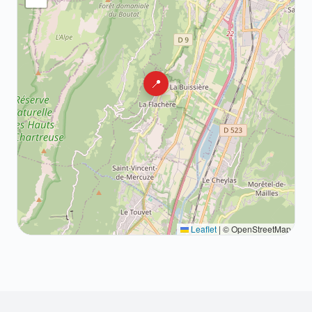
📍
Leaflet
|
© OpenStreetMap