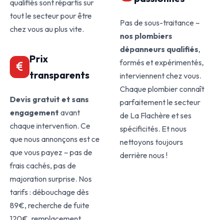
qualifiés sont répartis sur
tout le secteur pour être
Pas de sous-traitance –
chez vous au plus vite.
nos plombiers
dépanneurs qualifiés
,
Prix
formés et expérimentés,
transparents
interviennent chez vous.
Chaque plombier connaît
Devis gratuit et sans
parfaitement le secteur
engagement
avant
de La Flachère et ses
chaque intervention. Ce
spécificités. Et nous
que nous annonçons est ce
nettoyons toujours
que vous payez – pas de
derrière nous !
frais cachés, pas de
majoration surprise. Nos
tarifs : débouchage dès
89€, recherche de fuite
120€, remplacement