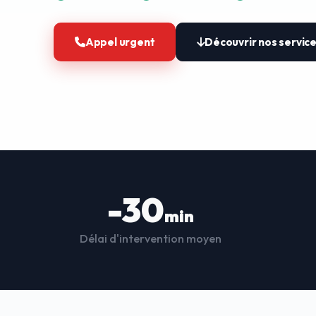
Appel urgent
Découvrir nos servic
-30
min
Délai d'intervention moyen