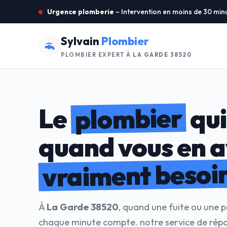
Urgence plomberie
– Intervention en moins de 30 min
Sylvain
Plombier
PLOMBIER EXPERT À
LA GARDE 38520
plombier
Le
qui
quand vous en 
vraiment besoi
À
La Garde 38520
, quand une fuite ou une p
chaque minute compte. notre service de répa