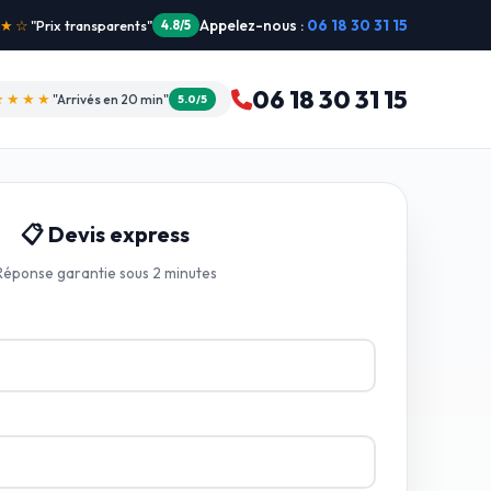
Appelez-nous :
06 18 30 31 15
"Intervention dimanche"
5.0/5
06 18 30 31 15
★★★★
"Arrivés en 20 min"
5.0/5
📋 Devis express
Réponse garantie sous 2 minutes