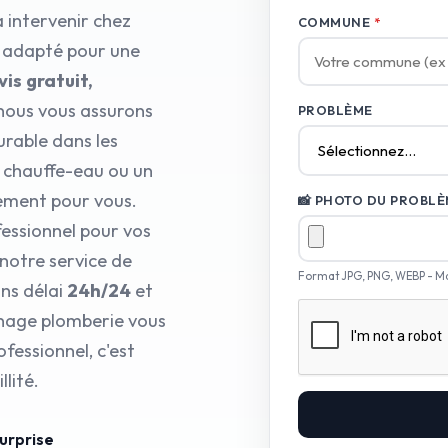
à intervenir chez
COMMUNE
*
l adapté pour une
is gratuit,
nous vous assurons
PROBLÈME
urable dans les
e chauffe-eau ou un
dement pour vous.
📸 PHOTO DU PROBLÈM
essionnel pour vos
notre service de
Format JPG, PNG, WEBP - M
ns délai
24h/24
et
nnage plomberie vous
fessionnel, c'est
lité.
surprise