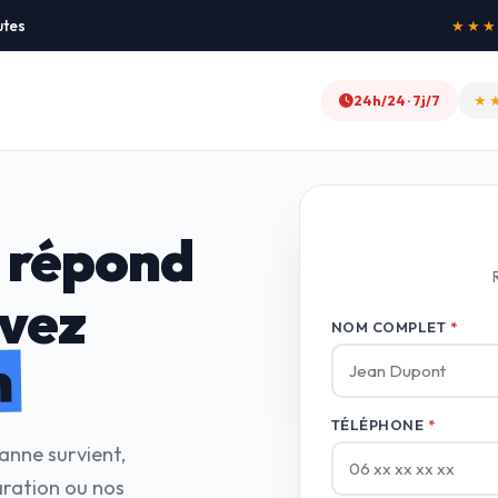
utes
★★★★★
24h/24 · 7j/7
★
 répond
avez
NOM COMPLET
*
n
TÉLÉPHONE
*
anne survient,
ration ou nos