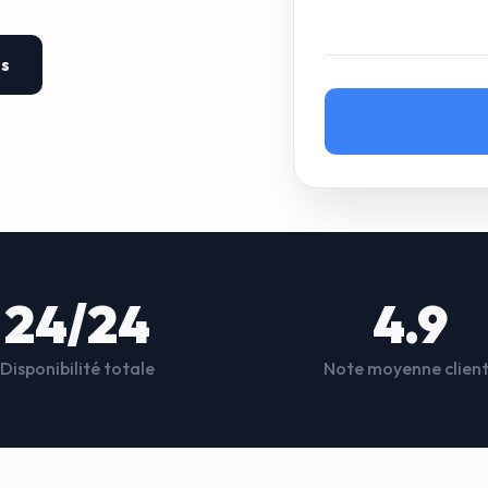
es
24/24
4.9
Disponibilité totale
Note moyenne clien