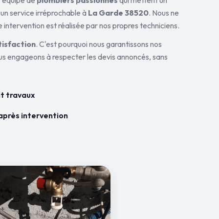
ne équipe de
plombiers passionnés
qui mettent un
 un service irréprochable à
La Garde 38520
. Nous ne
 intervention est réalisée par nos propres techniciens.
tisfaction
. C'est pourquoi nous garantissons nos
ous engageons à respecter les devis annoncés, sans
t travaux
après intervention