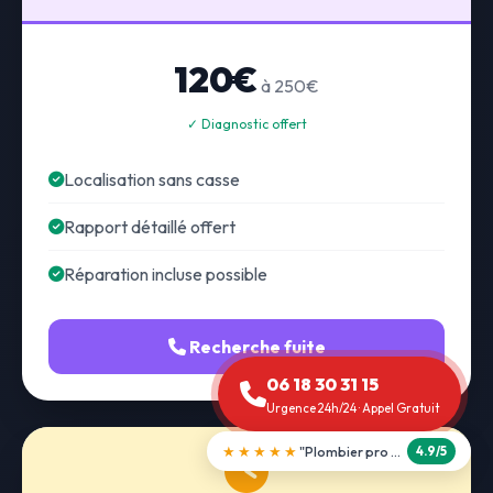
120€
à 250€
✓ Diagnostic offert
Localisation sans casse
Rapport détaillé offert
Réparation incluse possible
Recherche fuite
06 18 30 31 15
Urgence 24h/24 · Appel Gratuit
★★★★★
"Débouchage WC en 30 min"
5.0/5