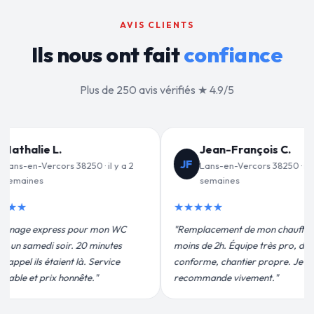
AVIS CLIENTS
Ils nous ont fait
confiance
Plus de 250 avis vérifiés ★ 4.9/5
ançois C.
Valérie D.
VD
cors 38250 · il y a 3
Lans-en-Vercors 38250 · il y a 1
mois
★★★★★
de mon chauffe-eau en
"Un grand merci à Sylvain Plombier
ipe très pro, devis
pour leur intervention rapide et
ier propre. Je
efficace. Fuite réparée en 30 min, prix
ement."
plus qu'honnête !"