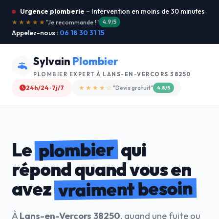
Urgence plomberie
– Intervention en moins de 30 minutes
★★★★★
"Service ultra rapide !"
5.0/5
Appelez-nous :
06 18 30 31 15
Sylvain
Plombier
PLOMBIER EXPERT À
LANS-EN-VERCORS 38250
24h/24 · 7j/7
★★★★☆
"Devis gratuit"
4.8/5
plombier
Le
qui
répond quand vous en
vraiment besoin
avez
À
Lans-en-Vercors 38250
, quand une fuite ou