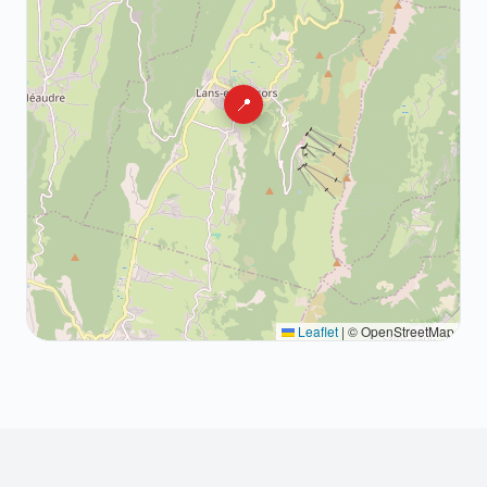
📍
Leaflet
|
© OpenStreetMap