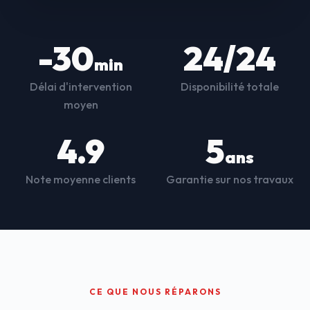
-30
24/24
min
Délai d'intervention
Disponibilité totale
moyen
4.9
5
ans
Note moyenne clients
Garantie sur nos travaux
CE QUE NOUS RÉPARONS