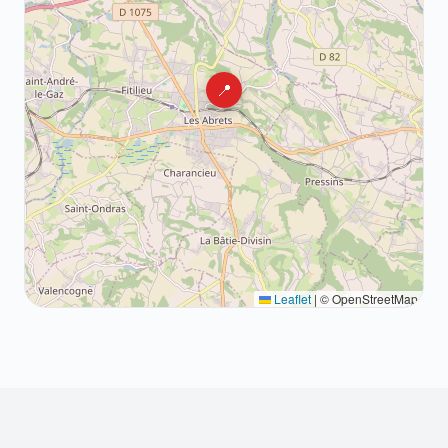
📍
Leaflet
|
© OpenStreetMap