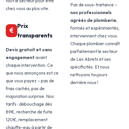
tout le secteur pour être
Pas de sous-traitance –
chez vous au plus vite.
nos professionnels
agréés de plomberie
,
Prix
formés et expérimentés,
transparents
interviennent chez vous.
Chaque plombier connaît
Devis gratuit et sans
parfaitement le secteur
engagement
avant
de Les Abrets et ses
chaque intervention. Ce
spécificités. Et nous
que nous annonçons est ce
nettoyons toujours
que vous payez – pas de
derrière nous !
frais cachés, pas de
majoration surprise. Nos
tarifs : débouchage dès
89€, recherche de fuite
120€, remplacement
chauffe-eau à partir de