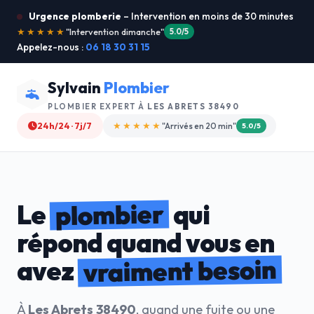
Urgence plomberie
– Intervention en moins de 30 minutes
★★★★★
"Service ultra rapide !"
5.0/5
Appelez-nous :
06 18 30 31 15
Sylvain
Plombier
PLOMBIER EXPERT À
LES ABRETS 38490
24h/24 · 7j/7
★★★★☆
"Devis gratuit"
4.8/5
plombier
Le
qui
répond quand vous en
vraiment besoin
avez
À
Les Abrets 38490
, quand une fuite ou une