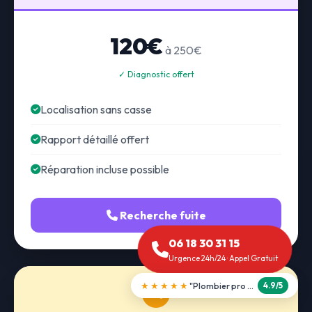
120€
à 250€
✓ Diagnostic offert
Localisation sans casse
Rapport détaillé offert
Réparation incluse possible
Recherche fuite
06 18 30 31 15
Urgence 24h/24 · Appel Gratuit
★★★★★
"Débouchage WC en 30 min"
5.0/5