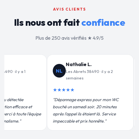
AVIS CLIENTS
Ils nous ont fait
confiance
Plus de 250 avis vérifiés ★ 4.9/5
Jean-François C.
Valérie D.
VD
Les Abrets 38490 · il y a 3
Les Abrets 38490 · il y a 1 m
semaines
★★★★★
★★
"Un grand merci à Sylvain Plombie
acement de mon chauffe-eau en
pour leur intervention rapide et
e 2h. Équipe très pro, devis
efficace. Fuite réparée en 30 min, p
me, chantier propre. Je
plus qu'honnête !"
ande vivement."