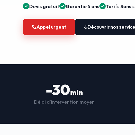
Devis gratuit
Garantie 5 ans
Tarifs Sans 
Appel urgent
Découvrir nos servic
-30
min
Délai d'intervention moyen