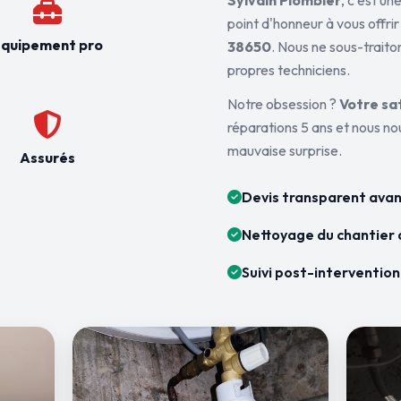
Sylvain Plombier
, c'est u
point d'honneur à vous offrir
quipement pro
38650
. Nous ne sous-traito
propres techniciens.
Notre obsession ?
Votre sa
réparations 5 ans et nous n
mauvaise surprise.
Assurés
Devis transparent avan
Nettoyage du chantier 
Suivi post-intervention