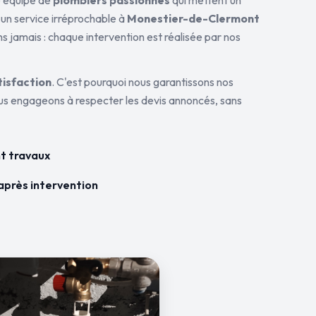
ne équipe de
plombiers passionnés
qui mettent un
 un service irréprochable à
Monestier-de-Clermont
ns jamais : chaque intervention est réalisée par nos
tisfaction
. C'est pourquoi nous garantissons nos
ous engageons à respecter les devis annoncés, sans
t travaux
après intervention