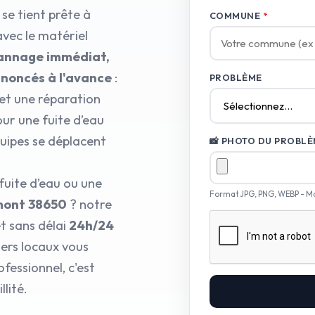
se tient prête à
COMMUNE
*
avec le matériel
annage immédiat,
annoncés à l'avance
:
PROBLÈME
et une réparation
our une fuite d’eau
uipes se déplacent
📸 PHOTO DU PROBLÈM
fuite d’eau ou une
Format JPG, PNG, WEBP - M
mont 38650
? notre
t sans délai
24h/24
iers locaux vous
fessionnel, c'est
lité.