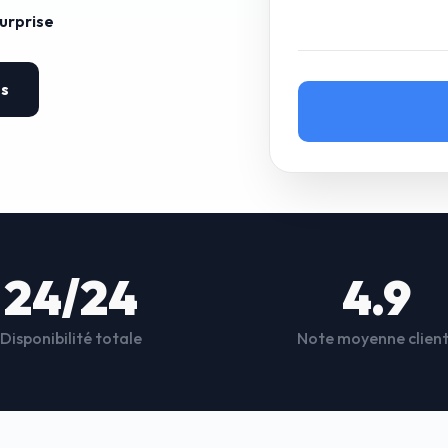
surprise
es
24/24
4.9
Disponibilité totale
Note moyenne clien