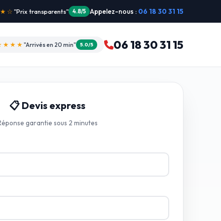
Appelez-nous :
06 18 30 31 15
★★★
"Je recommande !"
4.9/5
06 18 30 31 15
★★★★☆
"Devis gratuit"
4.8/5
📋 Devis express
Réponse garantie sous 2 minutes