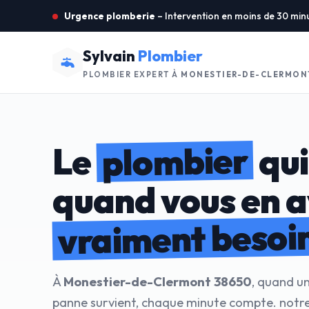
Urgence plomberie
– Intervention en moins de 30 min
Sylvain
Plombier
PLOMBIER EXPERT À
MONESTIER-DE-CLERMON
plombier
Le
qui
quand vous en 
vraiment besoi
À
Monestier-de-Clermont 38650
, quand un
panne survient, chaque minute compte. notre