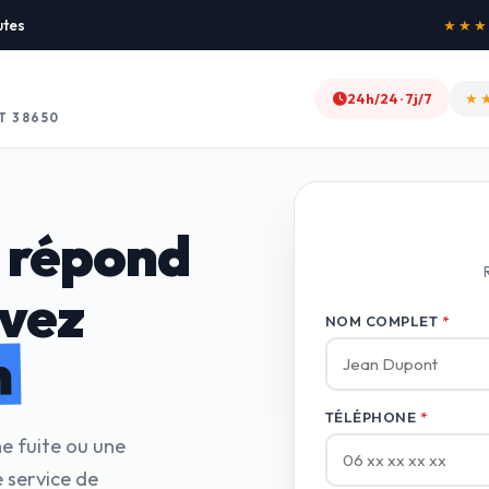
utes
★★
24h/24 · 7j/7
T 38650
 répond
avez
NOM COMPLET
*
n
TÉLÉPHONE
*
e fuite ou une
 service de