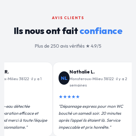
AVIS CLIENTS
Ils nous ont fait
confiance
Plus de 250 avis vérifiés ★ 4.9/5
Jean-François C.
Valérie D.
JF
VD
Monsteroux-Milieu 38122 · il y a 3
Monsteroux-Milieu 38
semaines
mois
★★★★★
★★★★★
"Remplacement de mon chauffe-eau en
"Un grand merci à Sylvai
moins de 2h. Équipe très pro, devis
pour leur intervention ra
conforme, chantier propre. Je
efficace. Fuite réparée e
recommande vivement."
plus qu'honnête !"