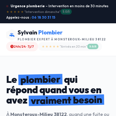
Urgence plomberie
– Intervention en moins de 30 minutes
★★★★★
"Service ultra rapide !"
5.0/5
Appelez-nous :
06 18 30 31 15
Sylvain
Plombier
PLOMBIER EXPERT À
MONSTEROUX-MILIEU 38122
24h/24 · 7j/7
★★★★☆
"Devis gratuit"
4.8/5
plombier
Le
qui
répond quand vous en
vraiment besoin
avez
À
Monsteroux-Milieu 38122
, quand une fuite ou