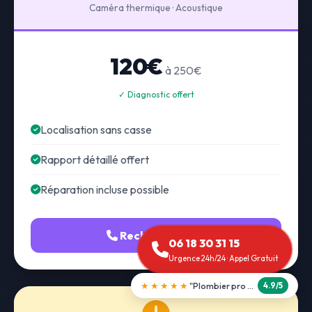
Caméra thermique · Acoustique
120€
à 250€
✓ Diagnostic offert
Localisation sans casse
Rapport détaillé offert
Réparation incluse possible
Recherche fuite
06 18 30 31 15
Urgence 24h/24 · Appel Gratuit
★★★★★
"Débouchage WC en 30 min"
5.0/5