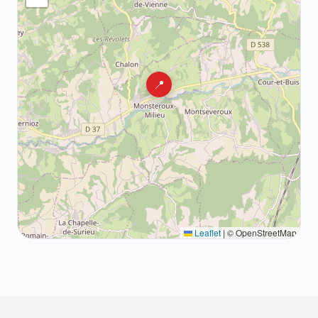
📍
Leaflet
|
© OpenStreetMap