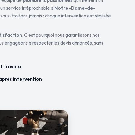
ne équipe de
plombiers passionnés
qui mettent un
 un service irréprochable à
Notre-Dame-de-
 sous-traitons jamais : chaque intervention est réalisée
tisfaction
. C'est pourquoi nous garantissons nos
ous engageons à respecter les devis annoncés, sans
t travaux
après intervention