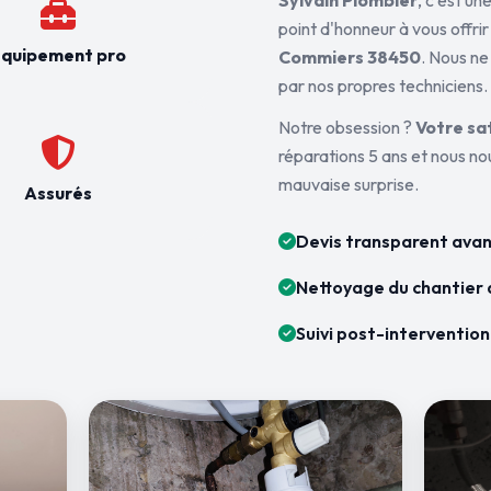
Sylvain Plombier
, c'est u
point d'honneur à vous offrir
quipement pro
Commiers 38450
. Nous ne
par nos propres techniciens.
Notre obsession ?
Votre sa
réparations 5 ans et nous n
mauvaise surprise.
Assurés
Devis transparent avan
Nettoyage du chantier 
Suivi post-intervention