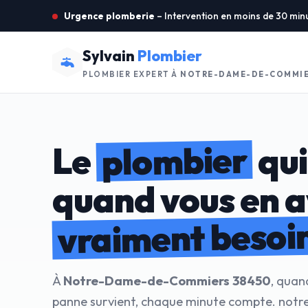
Urgence plomberie
– Intervention en moins de 30 min
Sylvain
Plombier
PLOMBIER EXPERT À
NOTRE-DAME-DE-COMMIE
plombier
Le
qui
quand vous en 
vraiment besoi
À
Notre-Dame-de-Commiers 38450
, quan
panne survient, chaque minute compte. notre