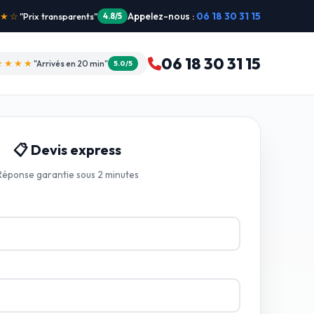
Appelez-nous :
06 18 30 31 15
"Intervention dimanche"
5.0/5
06 18 30 31 15
★★★★
"Arrivés en 20 min"
5.0/5
📋 Devis express
Réponse garantie sous 2 minutes