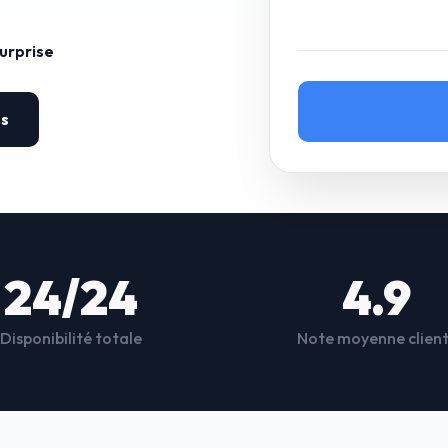
surprise
es
24/24
4.9
Disponibilité totale
Note moyenne clien