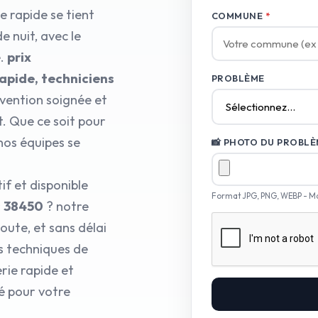
 rapide se tient
COMMUNE
*
e nuit, avec le
e.
prix
apide, techniciens
PROBLÈME
rvention soignée et
t. Que ce soit pour
os équipes se
📸 PHOTO DU PROBLÈM
if et disponible
Format JPG, PNG, WEBP - M
 38450
? notre
ute, et sans délai
es techniques de
rie rapide et
é pour votre