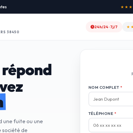
utes
★★★★★
24h/24 · 7j/7
★
RS 38450
 répond
avez
NOM COMPLET
*
n
TÉLÉPHONE
*
d une fuite ou une
 société de