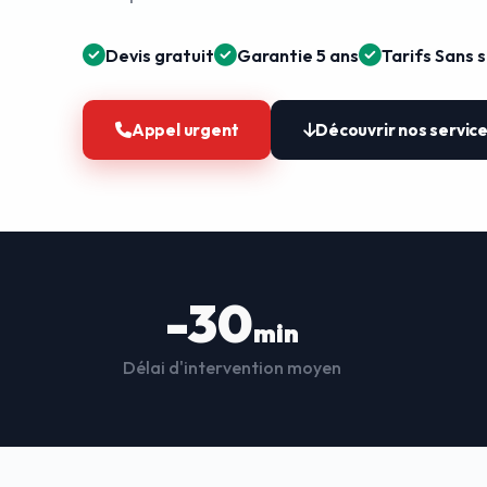
Devis gratuit
Garantie 5 ans
Tarifs Sans 
Appel urgent
Découvrir nos servic
-30
min
Délai d'intervention moyen