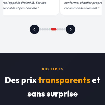
antier propre. Je
efficace. Fuite réparée en 30 min, prix
 vivement."
plus qu'honnête !"
NOS TARIFS
Des prix
transparents
et
sans surprise