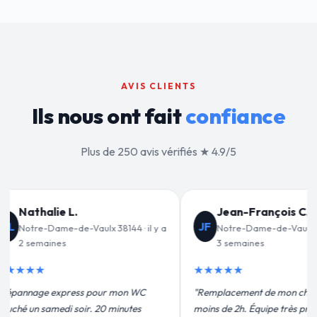
AVIS CLIENTS
Ils nous ont fait
confiance
Plus de 250 avis vérifiés ★ 4.9/5
François C.
Valérie D.
VD
ame-de-Vaulx 38144 · il y a
Notre-Dame-de-Vaulx 38144 · il y
ines
a 1 mois
★★★★★
nt de mon chauffe-eau en
"Un grand merci à Sylvain Plombier
 Équipe très pro, devis
pour leur intervention rapide et