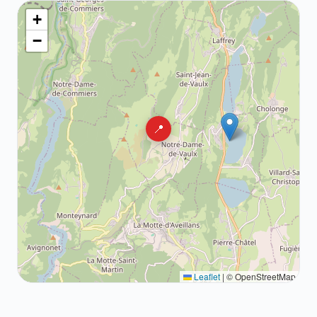
+
−
📍
Leaflet
|
© OpenStreetMap