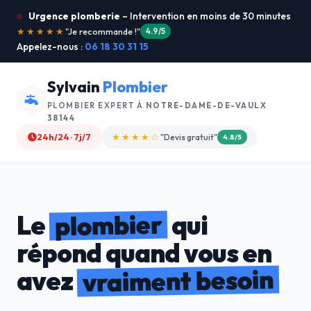
Urgence plomberie
– Intervention en moins de 30 minutes
★★★★★
"Service ultra rapide !"
5.0/5
Appelez-nous :
06 18 30 31 15
Sylvain
Plombier
PLOMBIER EXPERT À
NOTRE-DAME-DE-VAULX
38144
24h/24 · 7j/7
★★★★☆
"Devis gratuit"
4.8/5
plombier
Le
qui
répond quand vous en
vraiment besoin
avez