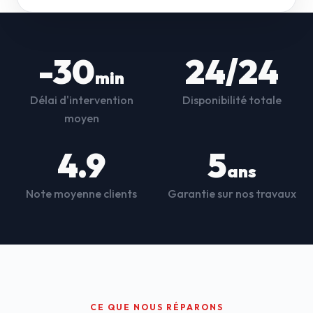
-30
24/24
min
Délai d'intervention
Disponibilité totale
moyen
4.9
5
ans
Note moyenne clients
Garantie sur nos travaux
CE QUE NOUS RÉPARONS