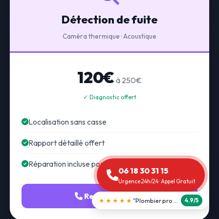
Détection de fuite
Caméra thermique · Acoustique
120€
à 250€
✓ Diagnostic offert
Localisation sans casse
Rapport détaillé offert
Réparation incluse possible
06 18 30 31 15
Urgence 24h/24 · Appel Gratuit
Recherche fuite
★★★★★
"Débouchage WC en 30 min"
5.0/5