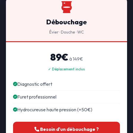
Débouchage
Évier · Douche · WC
89€
à 149€
✓ Déplacement inclus
Diagnostic offert
Furet professionnel
Hydrocureuse haute pression (+50€)
Besoin d'un débouchage ?