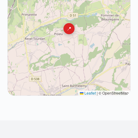
📍
Leaflet
|
© OpenStreetMap