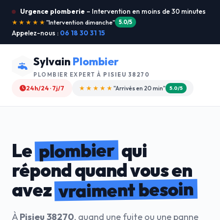
Urgence plomberie
– Intervention en moins de 30 minutes
★★★★★
"Je recommande !"
4.9/5
Appelez-nous :
06 18 30 31 15
Sylvain
Plombier
PLOMBIER EXPERT À
PISIEU 38270
24h/24 · 7j/7
★★★★☆
"Devis gratuit"
4.8/5
plombier
Le
qui
répond quand vous en
vraiment besoin
avez
À
Pisieu 38270
, quand une fuite ou une panne