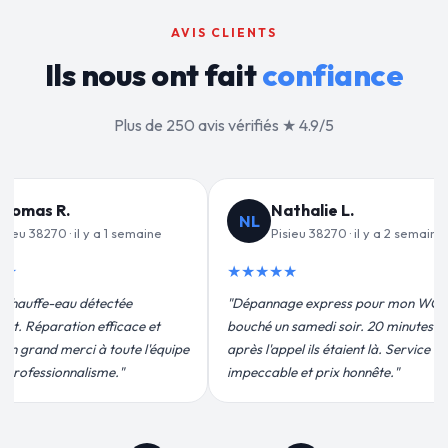
AVIS CLIENTS
Ils nous ont fait
confiance
Plus de 250 avis vérifiés ★ 4.9/5
alie L.
Jean-François C.
JF
u 38270 · il y a 2 semaines
Pisieu 38270 · il y a 3 semaines
★★★★★
 express pour mon WC
"Remplacement de mon chauffe-eau en
medi soir. 20 minutes
moins de 2h. Équipe très pro, devis
ils étaient là. Service
conforme, chantier propre. Je
t prix honnête."
recommande vivement."