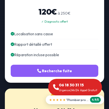
120€
à 250€
✓ Diagnostic offert
Localisation sans casse
Rapport détaillé offert
Réparation incluse possible
Recherche fuite
06 18 30 31 15
Urgence 24h/24 · Appel Gratuit
★★★★★
"Débouchage WC en 30 min"
5.0/5