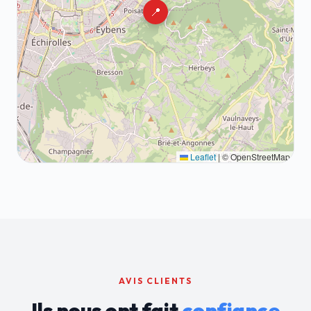
📍
Leaflet
|
© OpenStreetMap
AVIS CLIENTS
Ils nous ont fait
confiance