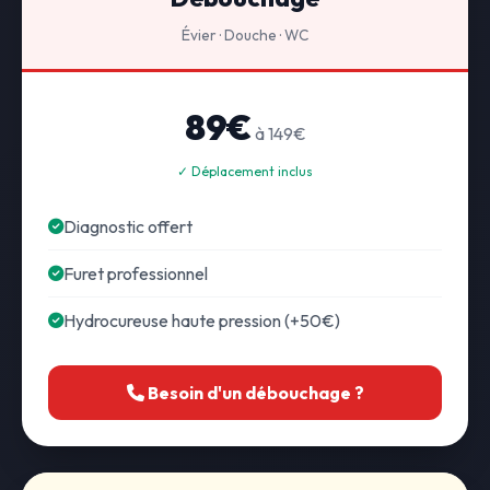
Évier · Douche · WC
89€
à 149€
✓ Déplacement inclus
Diagnostic offert
Furet professionnel
Hydrocureuse haute pression (+50€)
Besoin d'un débouchage ?