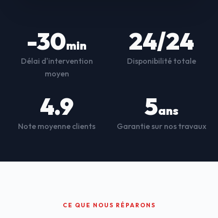
-30
24/24
min
Délai d'intervention
Disponibilité totale
moyen
4.9
5
ans
Note moyenne clients
Garantie sur nos travaux
CE QUE NOUS RÉPARONS