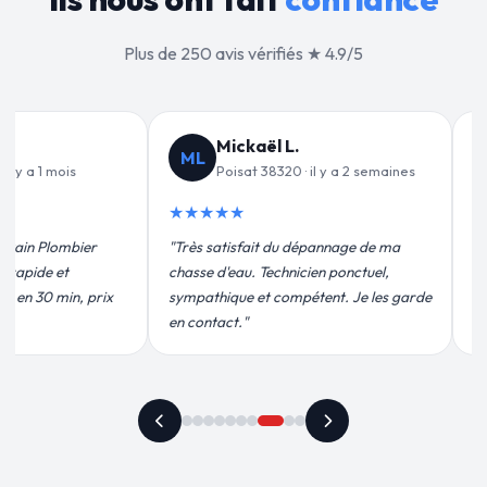
Plus de 250 avis vérifiés ★ 4.9/5
Christine G.
CG
PD
y a 2 semaines
Poisat 38320 · il y a 4 jours
★★★★★
★★
nnage de ma
"Fuite d'eau un dimanche soir.
"Fuite
 ponctuel,
Intervention en 25 minutes, problème
étaien
t. Je les garde
résolu rapidement. Travail soigné, prix
propre
correct. Merci !"
recom