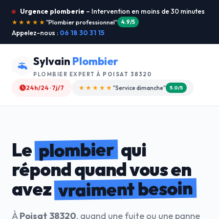
Urgence plomberie
– Intervention en moins de 30 minutes
★★★★★
"Dépannage en 25 min"
5.0/5
Appelez-nous :
06 18 30 31 15
Sylvain
Plombier
PLOMBIER EXPERT À
POISAT 38320
24h/24 · 7j/7
★★★★★
"Plombier de confiance"
4.9/5
plombier
Le
qui
répond quand vous en
vraiment besoin
avez
À
Poisat 38320
, quand une fuite ou une panne