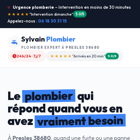
Urgence plomberie
– Intervention en moins de 30 minutes
★★★★★
"Je recommande !"
4.9/5
Appelez-nous :
06 18 30 31 15
Sylvain
Plombier
PLOMBIER EXPERT À
PRESLES 38680
24h/24 · 7j/7
★★★★☆
"Devis gratuit"
4.8/5
plombier
Le
qui
répond quand vous en
vraiment besoin
avez
À
Presles 38680
, quand une fuite ou une panne