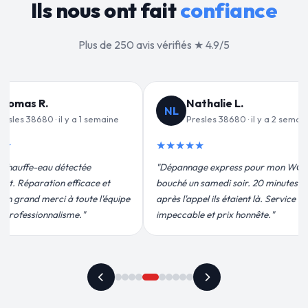
Ils nous ont fait
confiance
Plus de 250 avis vérifiés ★ 4.9/5
alie L.
Jean-François C.
JF
es 38680 · il y a 2 semaines
Presles 38680 · il y a 3 semaines
★★★★★
 express pour mon WC
"Remplacement de mon chauffe-eau en
medi soir. 20 minutes
moins de 2h. Équipe très pro, devis
ils étaient là. Service
conforme, chantier propre. Je
t prix honnête."
recommande vivement."