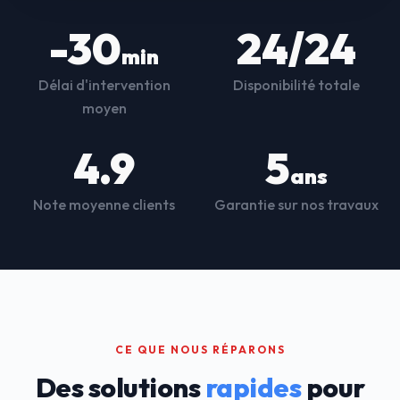
-30
24/24
min
Délai d'intervention
Disponibilité totale
moyen
4.9
5
ans
Note moyenne clients
Garantie sur nos travaux
CE QUE NOUS RÉPARONS
Des solutions
rapides
pour