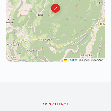
📍
Leaflet
|
© OpenStreetMap
AVIS CLIENTS