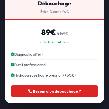
Débouchage
Évier · Douche · WC
89€
à 149€
✓ Déplacement inclus
Diagnostic offert
Furet professionnel
Hydrocureuse haute pression (+50€)
Besoin d'un débouchage ?