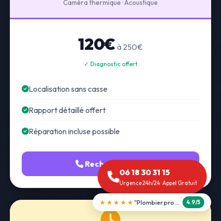
Caméra thermique · Acoustique
120€
à 250€
✓ Diagnostic offert
Localisation sans casse
Rapport détaillé offert
Réparation incluse possible
Recherche fuite
06 18 30 31 15
Urgence 24h/24 · Appel Gratuit
★★★★★
"Débouchage WC en 30 min"
5.0/5