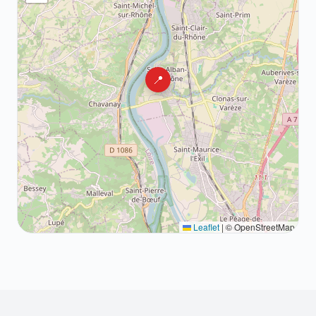
📍
Leaflet
|
© OpenStreetMap