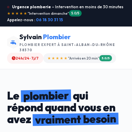
Urgence plomberie
– Intervention en moins de 30 minutes
★★★★★
"Service ultra rapide !"
5.0/5
Appelez-nous :
06 18 30 31 15
Sylvain
Plombier
PLOMBIER EXPERT À
SAINT-ALBAN-DU-RHÔNE
38370
24h/24 · 7j/7
★★★★☆
"Devis gratuit"
4.8/5
plombier
Le
qui
répond quand vous en
vraiment besoin
avez