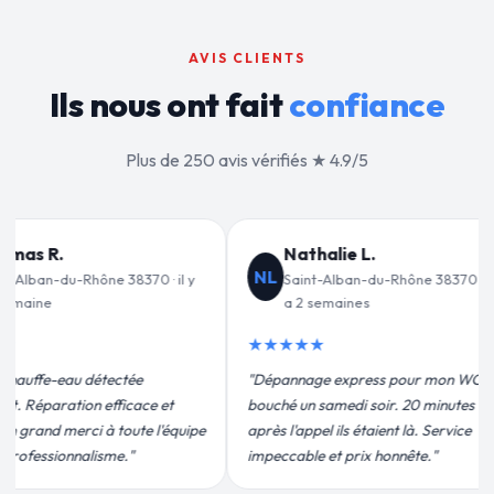
AVIS CLIENTS
Ils nous ont fait
confiance
Plus de 250 avis vérifiés ★ 4.9/5
Jean-François C.
JF
VD
e 38370 · il y
Saint-Alban-du-Rhône 38370 · il y
a 3 semaines
★★★★★
★★
our mon WC
"Remplacement de mon chauffe-eau en
"Un g
20 minutes
moins de 2h. Équipe très pro, devis
pour l
là. Service
conforme, chantier propre. Je
effica
te."
recommande vivement."
plus q