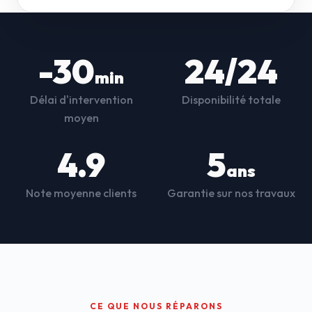
-30
24/24
min
Délai d'intervention
Disponibilité totale
moyen
4.9
5
ans
Note moyenne clients
Garantie sur nos travaux
CE QUE NOUS RÉPARONS