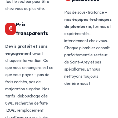
tout le secteur pour être
chez vous au plus vite.
Pas de sous-traitance –
nos équipes techniques
Prix
de plomberie
, formés et
transparents
expérimentés,
interviennent chez vous.
Devis gratuit et sans
Chaque plombier connaît
engagement
avant
parfaitement le secteur
chaque intervention. Ce
de Saint-Arey et ses
que nous annonçons est ce
spécificités. Et nous
que vous payez – pas de
nettoyons toujours
frais cachés, pas de
derrière nous !
majoration surprise. Nos
tarifs : débouchage dès
89€, recherche de fuite
120€, remplacement
chauffe-eau à partir de