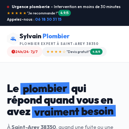
Urgence plomberie
– Intervention en moins de 30 minutes
★★★★★
"Service ultra rapide !"
5.0/5
Appelez-nous :
06 18 30 31 15
Sylvain
Plombier
PLOMBIER EXPERT À
SAINT-AREY 38350
24h/24 · 7j/7
★★★★☆
"Devis gratuit"
4.8/5
plombier
Le
qui
répond quand vous en
vraiment besoin
avez
À
Saint-Arey 38350
, quand une fuite ou une