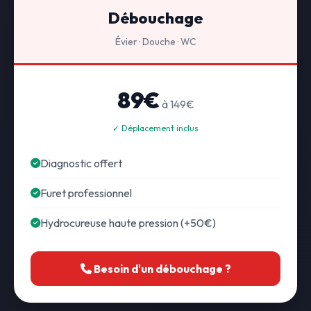
Débouchage
Évier · Douche · WC
89€
à 149€
✓ Déplacement inclus
Diagnostic offert
Furet professionnel
Hydrocureuse haute pression (+50€)
Besoin d'un débouchage ?