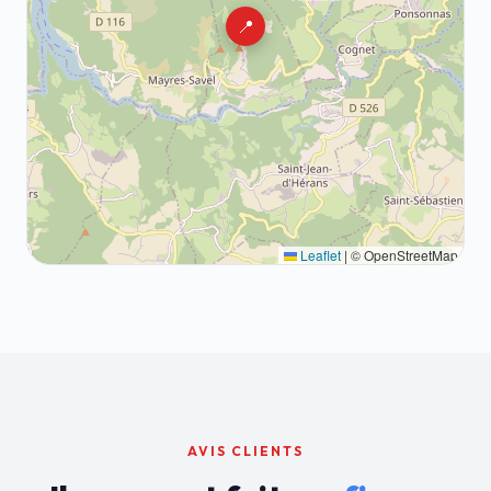
📍
Leaflet
|
© OpenStreetMap
AVIS CLIENTS