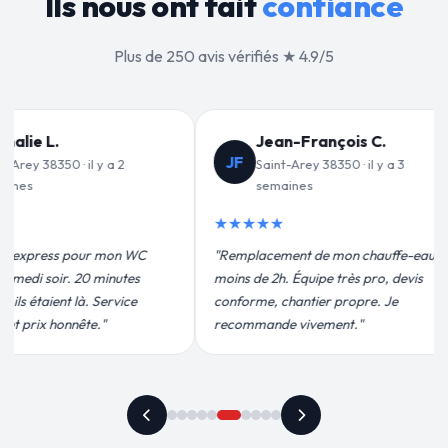
Ils nous ont fait
confiance
Plus de 250 avis vérifiés ★ 4.9/5
ançois C.
Valérie D.
VD
 38350 · il y a 3
Saint-Arey 38350 · il y a 1 mois
★★★★★
"Un grand merci à Sylvain Plombier
de mon chauffe-eau en
pour leur intervention rapide et
ipe très pro, devis
efficace. Fuite réparée en 30 min, prix
ier propre. Je
plus qu'honnête !"
ement."