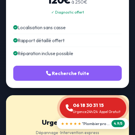
120€
à 250€
✓ Diagnostic offert
Localisation sans casse
Rapport détaillé offert
Réparation incluse possible
Recherche fuite
06 18 30 31 15
Urgence 24h/24 · Appel Gratuit
Urgence 24h/24
★★★★★
"Débouchage WC en 30 min"
5.0/5
Dépannage · Intervention express