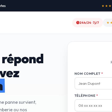
utes
★★★★★
24h/24 · 7j/7
★
 répond
avez
NOM COMPLET
*
n
TÉLÉPHONE
*
ne panne survient,
mberie ou nos