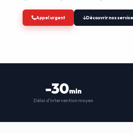
Appel urgent
Découvrir nos servic
-30
min
Délai d'intervention moyen