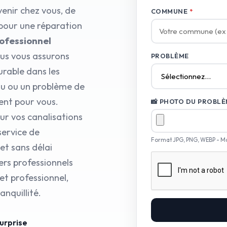
venir chez vous, de
COMMUNE
*
 pour une réparation
rofessionnel
ous vous assurons
PROBLÈME
urable dans les
eau ou un problème de
ent pour vous.
📸 PHOTO DU PROBLÈM
ur vos canalisations
service de
Format JPG, PNG, WEBP - M
et sans délai
ers professionnels
t professionnel,
nquillité.
surprise