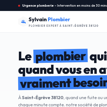
Urgence plomberie
– Intervention en moins de 30 min
Sylvain
Plombier
PLOMBIER EXPERT À
SAINT-ÉGRÈVE 38120
plombier
Le
qui
quand vous en 
vraiment besoi
À
Saint-Égrève 38120
, quand une fuite ou u
chaque minute compte. notre société de plo