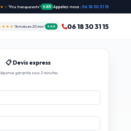
Appelez-nous :
06 18 30 31 15
"Intervention dimanche"
5.0/5
06 18 30 31 15
★★★★
"Arrivés en 20 min"
5.0/5
📋 Devis express
Réponse garantie sous 2 minutes