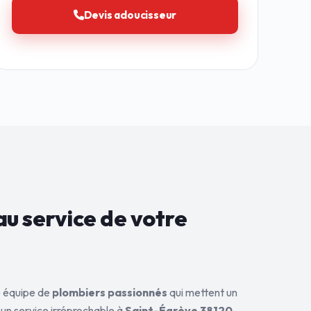
Devis adoucisseur
au service de
votre
ne équipe de
plombiers passionnés
qui mettent un
 un service irréprochable à
Saint-Égrève 38120
.