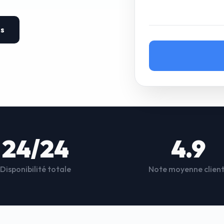
es
24/24
4.9
Disponibilité totale
Note moyenne clien